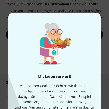
etwas Glück einen von
50 Gutscheinen
über jeweils
50€
!
Inspirierende Beiträge
Deals
Thomann Insights
E-Mail-Adresse
*
Jetzt anmelden
Mit Klick auf „Jetzt anmelden“ stimmen Sie dem Erhalt von E-Mail-
Werbung und einer Messung des E-Mail-Nutzungsverhaltens zu. Die
Abmeldung ist jederzeit möglich. Weitere Informationen finden Sie in
unseren
Datenschutzhinweisen
.
* Pflichtfeld
Mit Liebe serviert!
Sicher einkaufen & bezahlen
Mit unseren Cookies möchten wir Ihnen ein
fluffiges Einkaufserlebnis mit allem was
dazugehört bieten. Dazu zählen zum Beispiel
passende Angebote, personalisierte Anzeigen
und das Merken von Einstellungen. Wenn das für