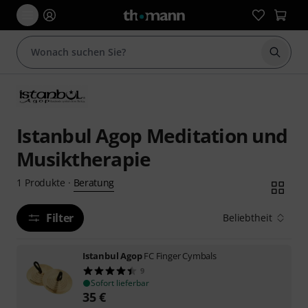
Suche 
Istanbul Agop Meditation und
Musiktherapie
Beratung
1
Produkte
·
Filter
Beliebtheit
Istanbul Agop
FC Finger Cymbals
9
Sofort lieferbar
35
€