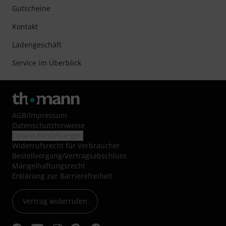
Gutscheine
Kontakt
Ladengeschäft
Service im Überblick
AGB
/
Impressum
Datenschutzhinweise
Cookie-Einstellungen
Widerrufsrecht für Verbraucher
Bestellvorgang/Vertragsabschluss
Mängelhaftungsrecht
Erklärung zur Barrierefreiheit
Vertrag widerrufen