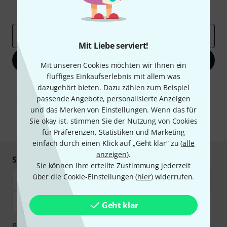
Inspirierende Beiträge
Deals
Thomann Insights
E-Mail-Adresse
*
Mit Liebe serviert!
Jetzt anmelden
Mit unseren Cookies möchten wir Ihnen ein
fluffiges Einkaufserlebnis mit allem was
Mit Klick auf „Jetzt anmelden“ stimmen Sie dem Erhalt von E-Mail-
dazugehört bieten. Dazu zählen zum Beispiel
Werbung und einer Messung des E-Mail-Nutzungsverhaltens zu. Die
passende Angebote, personalisierte Anzeigen
Abmeldung ist jederzeit möglich. Weitere Informationen finden Sie in
unseren
Datenschutzhinweisen
.
und das Merken von Einstellungen. Wenn das für
Sie okay ist, stimmen Sie der Nutzung von Cookies
* Pflichtfeld
für Präferenzen, Statistiken und Marketing
einfach durch einen Klick auf „Geht klar“ zu (
alle
anzeigen
).
Sicher einkaufen & bezahlen
Sie können Ihre erteilte Zustimmung jederzeit
über die Cookie-Einstellungen (
hier
) widerrufen.
Geht klar
Bezahlen Sie vertraulich und sicher per Nachnahme,