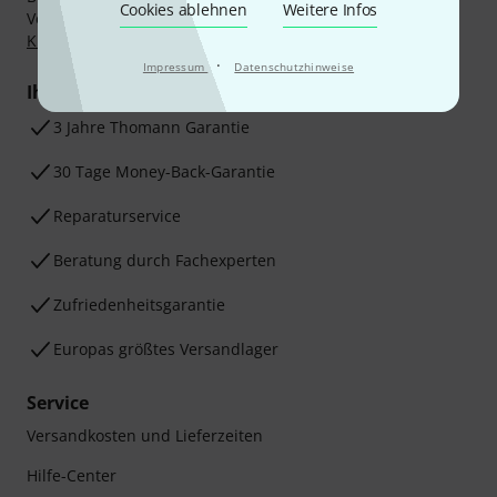
Cookies ablehnen
Weitere Infos
Vorkasse, PayPal, Amazon Pay,
Klarna Sofort bezahlen
,
Klarna Ratenzahlung
oder Kreditkarte.
·
Impressum
Datenschutzhinweise
Ihre Vorteile
3 Jahre Thomann Garantie
30 Tage Money-Back-Garantie
Reparaturservice
Beratung durch Fachexperten
Zufriedenheitsgarantie
Europas größtes Versandlager
Service
Versandkosten und Lieferzeiten
Hilfe-Center