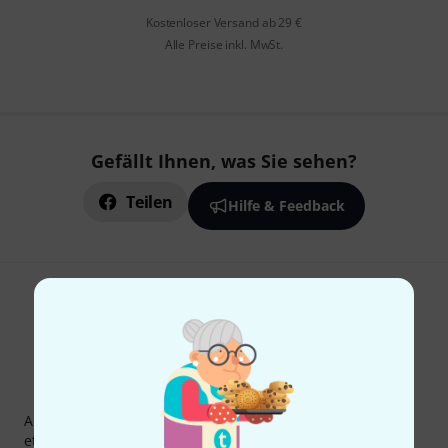
Kostenloser Versand ab 29 €
Alle Preise inkl. MwSt.
Gefällt Ihnen, was Sie sehen?
Teilen
Hilfe & Feedback
Thomann Newsletter
Abonniere den Thomann Newsletter und gewinne mit
etwas Glück einen von
50 Gutscheinen
über jeweils
50€
!