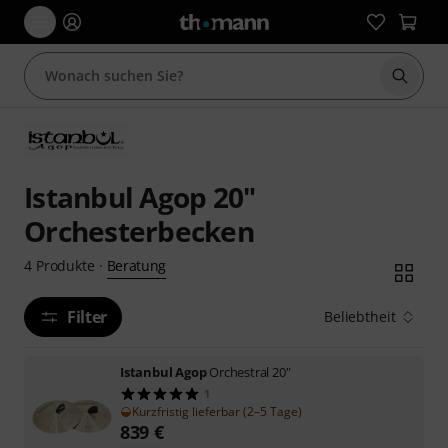
Suche 
Istanbul Agop 20"
Orchesterbecken
Beratung
4
Produkte
·
Filter
Beliebtheit
Istanbul Agop
Orchestral 20"
1
Kurzfristig lieferbar (2–5 Tage)
839
€