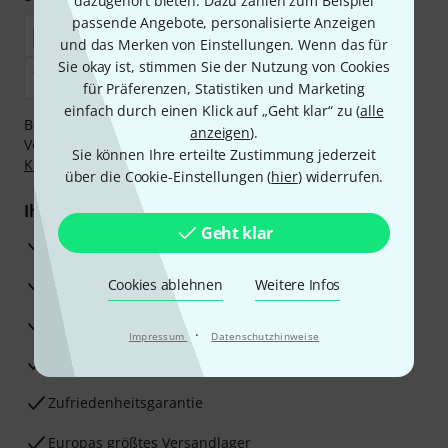
dazugehört bieten. Dazu zählen zum Beispiel
passende Angebote, personalisierte Anzeigen
und das Merken von Einstellungen. Wenn das für
Sie okay ist, stimmen Sie der Nutzung von Cookies
für Präferenzen, Statistiken und Marketing
einfach durch einen Klick auf „Geht klar“ zu (
alle
Bezahlen Sie vertraulich und sicher per Nachnahme,
anzeigen
).
Vorkasse, PayPal, Amazon Pay,
Klarna Sofort bezahlen
,
Sie können Ihre erteilte Zustimmung jederzeit
Klarna Ratenzahlung
oder Kreditkarte.
über die Cookie-Einstellungen (
hier
) widerrufen.
Ihre Vorteile
Geht klar
3 Jahre Thomann Garantie
30 Tage Money-Back-Garantie
Cookies ablehnen
Weitere Infos
Reparaturservice
·
Impressum
Datenschutzhinweise
Beratung durch Fachexperten
Zufriedenheitsgarantie
Europas größtes Versandlager