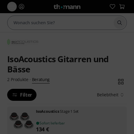
Suche 
IsoAcoustics Gitarren und
Bässe
Beratung
2
Produkte
·
Filter
Beliebtheit
IsoAcoustics
Stage 1 Set
Sofort lieferbar
134
€