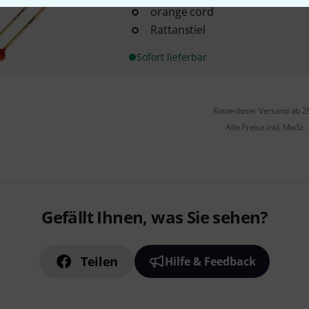
orange cord
Rattanstiel
Sofort lieferbar
Kostenloser Versand ab 2
Alle Preise inkl. MwSt.
Gefällt Ihnen, was Sie sehen?
Teilen
Hilfe & Feedback