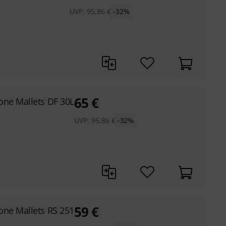
UVP:
95,86
€
-32%
65
€
one Mallets DF 30L
UVP:
95,86
€
-32%
59
€
one Mallets RS 251