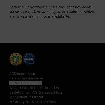
Bezahlen Sie vertraulich und sicher per Nachnahme,
Vorkasse, PayPal, Amazon Pay,
Klarna Sofort bezahlen
,
Klarna Ratenzahlung
oder Kreditkarte.
AGB
/
Impressum
Datenschutzhinweise
Cookie-Einstellungen
Widerrufsrecht für Verbraucher
Bestellvorgang/Vertragsabschluss
Mängelhaftungsrecht
Erklärung zur Barrierefreiheit