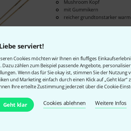
Mushroom Kopf
mit Gummikern
reicher grundtonstarker warm
Sofort lieferbar
Liebe serviert!
Innovative Percussion
Vibraph
1
seren Cookies möchten wir Ihnen ein fluffiges Einkaufserlebn
Jim Casella
n. Dazu zählen zum Beispiel passende Angebote, personalisie
llungen. Wenn das für Sie okay ist, stimmen Sie der Nutzung 
Kern aus Gummi-Latex Mischu
tiken und Marketing einfach durch einen Klick auf „Geht klar“ z
speziell entwickelter
nnen Ihre erteilte Zustimmung jederzeit über die Cookie-Einst
Sofort lieferbar
Cookies ablehnen
Weitere Infos
Geht klar
Innovative Percussion
Vibraph
2
AA25H heavy medium