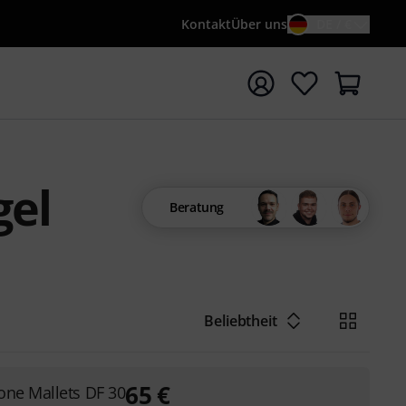
Kontakt
Über uns
DE / €
e mit Suchwort {searchTerm} starten
gel
Beratung
Beliebtheit
65
€
one Mallets DF 30