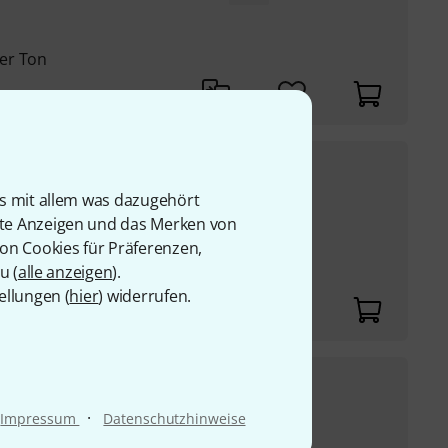
er Ton
59
€
one Mallets IP 1006
is mit allem was dazugehört
UVP:
88,15
€
-33%
rte Anzeigen und das Merken von
von Cookies für Präferenzen,
ng
u (
alle anzeigen
).
ellungen (
hier
) widerrufen.
69
€
one Mallets AA25H
·
Impressum
Datenschutzhinweise
UVP:
95,86
€
-28%