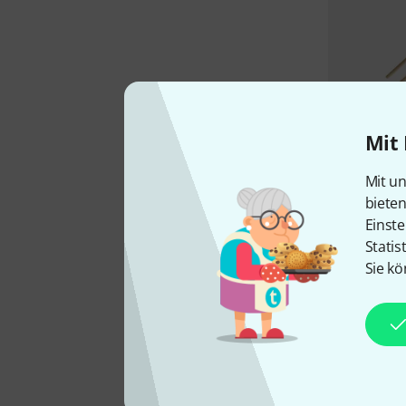
Mit 
Mit un
biete
Einste
Statis
Sie kö