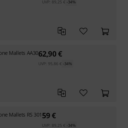
UVP:
89,25
€
-34%
62,90
€
one Mallets AA30
UVP:
95,86
€
-34%
59
€
one Mallets RS 301
UVP:
89,25
€
-34%