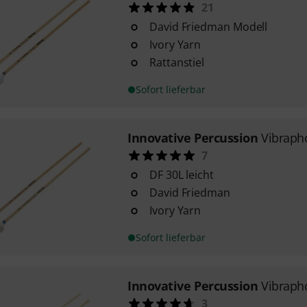
21
David Friedman Modell
Ivory Yarn
Rattanstiel
Sofort lieferbar
Innovative Percussion
Vibraph
7
DF 30L leicht
David Friedman
Ivory Yarn
Sofort lieferbar
Innovative Percussion
Vibraph
3