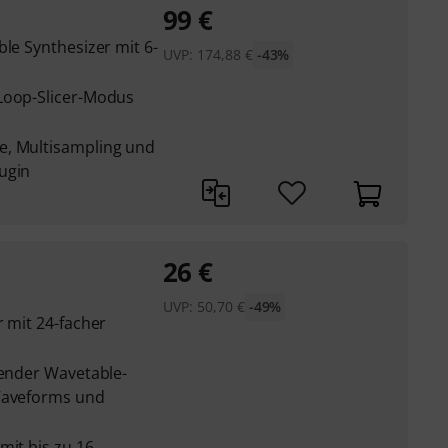
99
€
ble Synthesizer mit 6-
UVP:
174,88
€
-43%
Loop-Slicer-Modus
e, Multisampling und
ugin
26
€
UVP:
50,70
€
-49%
r mit 24-facher
nender Wavetable-
 Waveforms und
mit bis zu 16