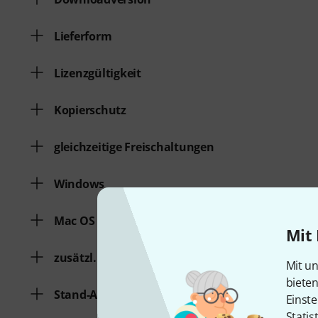
Lieferform
Lizenzgültigkeit
Kopierschutz
gleichzeitige Freischaltungen
Windows
Mac OS (64 Bit)
Mit 
zusätzl. Systemvoraussetzungen
Mit un
biete
Stand-Alone-Software
Einste
Statis