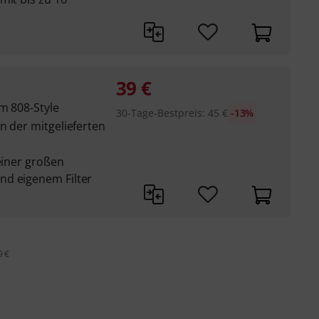
39
€
m 808-Style
30-Tage-Bestpreis
:
45
€
-13%
n der mitgelieferten
 einer großen
nd eigenem Filter
9 €