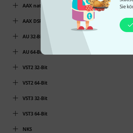
AAX native 64-Bit
Sie kö
AAX DSP 64-Bit
AU 32-Bit
AU 64-Bit
VST2 32-Bit
VST2 64-Bit
VST3 32-Bit
VST3 64-Bit
NKS