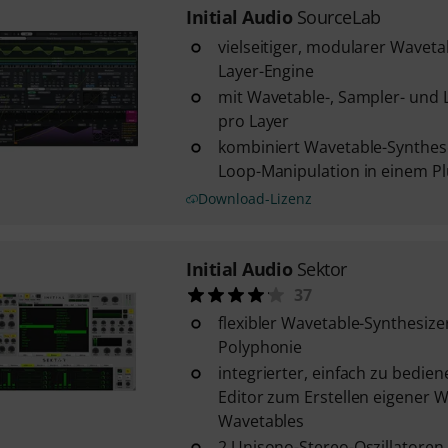
Initial Audio
SourceLab
vielseitiger, modularer Waveta
Layer-Engine
mit Wavetable-, Sampler- und 
pro Layer
kombiniert Wavetable-Synthes
Loop-Manipulation in einem Pl
Download-Lizenz
Initial Audio
Sektor
37
flexibler Wavetable-Synthesize
Polyphonie
integrierter, einfach zu bedie
Editor zum Erstellen eigener
Wavetables
2 Unisono-Stereo-Oszillatoren 