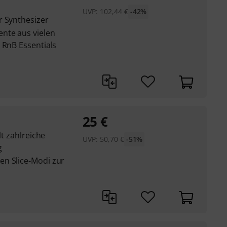
UVP:
102,44
€
-42%
r Synthesizer
nte aus vielen
 RnB Essentials
25
€
lt zahlreiche
UVP:
50,70
€
-51%
g
en Slice-Modi zur