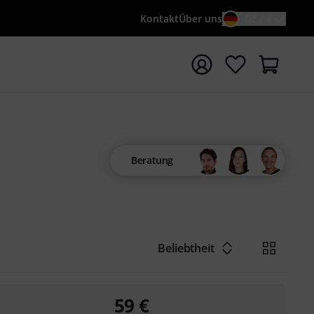
Kontakt
Über uns
DE / €
e mit Suchwort {searchTerm} starten
Beratung
Beliebtheit
59
€