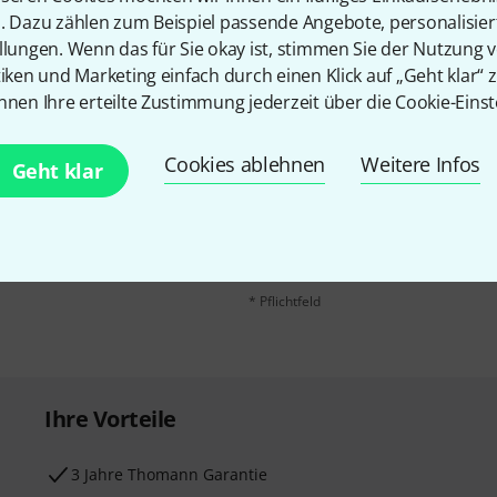
n. Dazu zählen zum Beispiel passende Angebote, personalisie
llungen. Wenn das für Sie okay ist, stimmen Sie der Nutzung 
tiken und Marketing einfach durch einen Klick auf „Geht klar“ z
nnen Ihre erteilte Zustimmung jederzeit über die Cookie-Einst
E-Mail-Adresse
*
Cookies ablehnen
Weitere Infos
Geht klar
 gewinne mit etwas Glück
50€
!
Mit Klick auf „Jetzt anmelden“ stimmen
Nutzungsverhaltens zu. Die Abmeldung is
Datenschutzhinweisen
.
* Pflichtfeld
Ihre Vorteile
3 Jahre Thomann Garantie