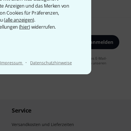
rte Anzeigen und das Merken von
von Cookies für Präferenzen,
u (
alle anzeigen
).
ellungen (
hier
) widerrufen.
Jetzt anmelden
 Sie dem Erhalt von E-Mail-Werbung und einer Messung des E-Mail-
·
Impressum
Datenschutzhinweise
t jederzeit möglich. Weitere Informationen finden Sie in unseren
Service
Versandkosten und Lieferzeiten