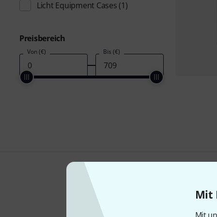
Licht Equipment Cases
(1)
Preisbereich
Von (€)
Bis (€)
Mit 
Mit un