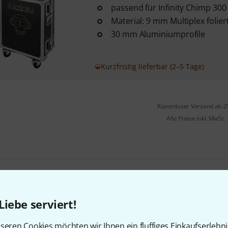
passend für Infinity Chimp 300
Material: 9 mm Multiplex folier
30 mm Aluminiumprofile
Kurzfristig lieferbar (2–5 Tage)
Kostenloser Versand ab 2
Alle Preise inkl. MwSt.
Gefällt Ihnen, was Sie sehen?
Liebe serviert!
Teilen
Hilfe & Feedback
seren Cookies möchten wir Ihnen ein fluffiges Einkaufserlebn