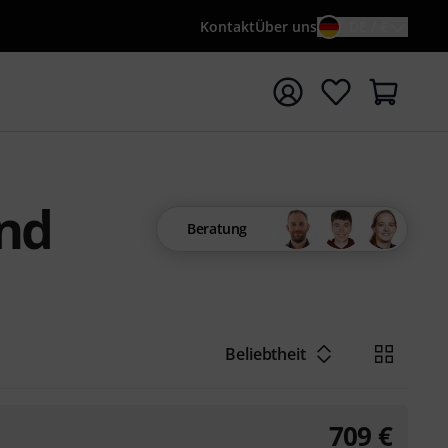
Kontakt
Über uns
DE / €
e mit Suchwort {searchTerm} starten
und
Beratung
Beliebtheit
709
€