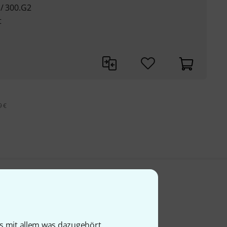
 / 300.G2
t
9 €
is mit allem was dazugehört