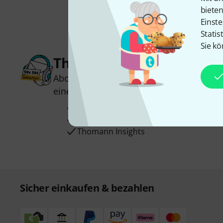
biete
Einste
Statis
Sie kö
Thomann Newsletter
Abonniere den Thomann Newsletter und
einen von
50 Gutscheinen
über jeweils
Inspirierende Beiträge
Deals
Thomann Insights
Sicher einkaufen & bezahlen