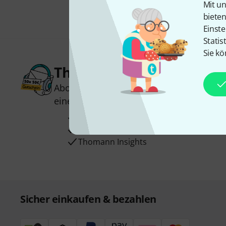
Mit un
biete
Einste
Statis
Sie kö
Thomann Newsletter
Abonniere den Thomann Newsletter und
einen von
50 Gutscheinen
über jeweils
Inspirierende Beiträge
Deals
Thomann Insights
Sicher einkaufen & bezahlen