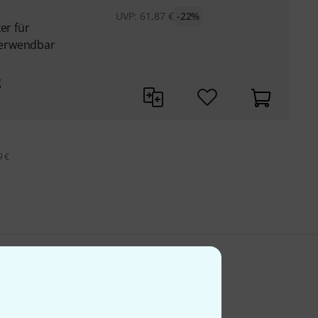
UVP:
61,87
€
-22%
er für
verwendbar
g
9 €