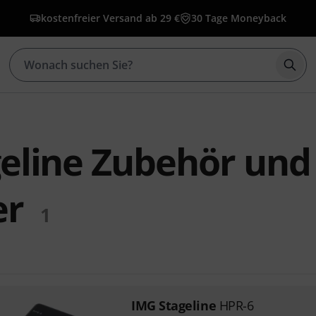
kostenfreier Versand ab 29 €
30 Tage Moneyback
Such
eline Zubehör und
er
1
IMG Stageline
HPR-6