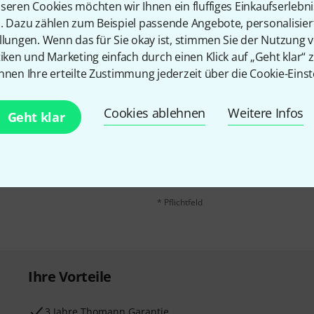
seren Cookies möchten wir Ihnen ein fluffiges Einkaufserlebn
n. Dazu zählen zum Beispiel passende Angebote, personalisie
llungen. Wenn das für Sie okay ist, stimmen Sie der Nutzung 
tiken und Marketing einfach durch einen Klick auf „Geht klar“ z
nnen Ihre erteilte Zustimmung jederzeit über die Cookie-Einst
Cookies ablehnen
Weitere Infos
E-Mail-Adresse
*
Geht klar
 gewinne mit etwas Glück
50€
!
Mit Klick auf „Jetzt anmelden“ stimmen
Nutzungsverhaltens zu. Die Abmeldung is
Datenschutzhinweisen
.
* Pflichtfeld
Ihre Vorteile
3 Jahre Thomann Garantie