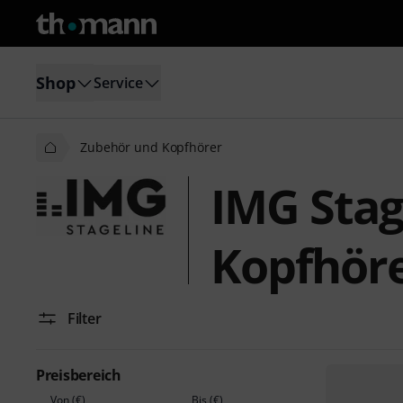
Shop
Service
Zubehör und Kopfhörer
IMG Stag
Kopfhör
Filter
Preisbereich
Von (€)
Bis (€)