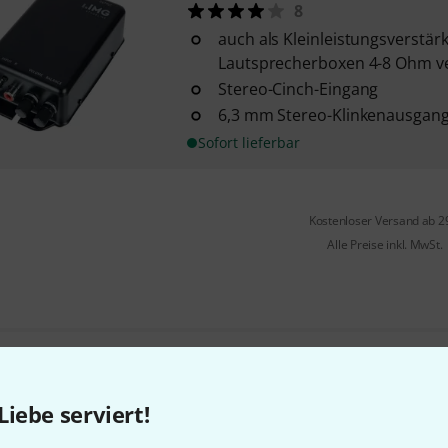
8
auch als Kleinleistungsverstärk
Lautsprecherboxen 4-8 Ohm 
Stereo-Cinch-Eingang
6,3 mm Stereo-Klinkenausgan
Sofort lieferbar
Kostenloser Versand ab 2
Alle Preise inkl. MwSt.
Gefällt Ihnen, was Sie sehen?
Liebe serviert!
Teilen
Hilfe & Feedback