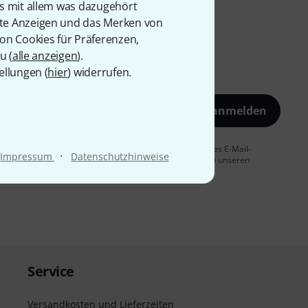
is mit allem was dazugehört
rte Anzeigen und das Merken von
von Cookies für Präferenzen,
u (
alle anzeigen
).
ellungen (
hier
) widerrufen.
Jetzt anmelden
 Sie dem Erhalt von E-Mail-Werbung und einer Messung des E-Mail-
·
Impressum
Datenschutzhinweise
t jederzeit möglich. Weitere Informationen finden Sie in unseren
Service
Versandkosten und Lieferzeiten