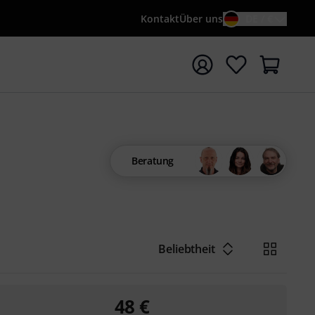
Kontakt
Über uns
DE / €
e mit Suchwort {searchTerm} starten
Beratung
Beliebtheit
48
€