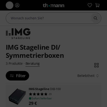
Suche 
IMG Stageline DI/
Symmetrierboxen
Beratung
3
Produkte
·
Filter
Beliebtheit
IMG Stageline
DIB-100
29
Sofort lieferbar
29
€