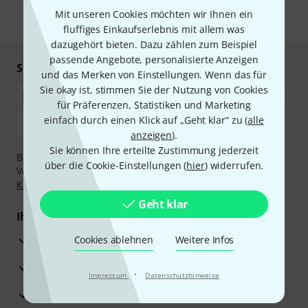
Mit unseren Cookies möchten wir Ihnen ein
* Pflichtfeld
fluffiges Einkaufserlebnis mit allem was
dazugehört bieten. Dazu zählen zum Beispiel
passende Angebote, personalisierte Anzeigen
Sicher einkaufen & bezahlen
und das Merken von Einstellungen. Wenn das für
Sie okay ist, stimmen Sie der Nutzung von Cookies
für Präferenzen, Statistiken und Marketing
einfach durch einen Klick auf „Geht klar“ zu (
alle
anzeigen
).
Sie können Ihre erteilte Zustimmung jederzeit
Bezahlen Sie vertraulich und sicher per Nachnahme,
über die Cookie-Einstellungen (
hier
) widerrufen.
Vorkasse, PayPal, Amazon Pay,
Klarna Sofort bezahlen
,
Klarna Ratenzahlung
oder Kreditkarte.
Geht klar
Ihre Vorteile
3 Jahre Thomann Garantie
Cookies ablehnen
Weitere Infos
30 Tage Money-Back-Garantie
·
Impressum
Datenschutzhinweise
Reparaturservice