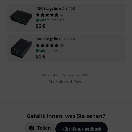
IMG Stageline
DIB-102
37
Sofort lieferbar
55
€
IMG Stageline
FGA-202
39
Sofort lieferbar
61
€
Kostenloser Versand ab 29 €
Alle Preise inkl. MwSt.
Gefällt Ihnen, was Sie sehen?
Teilen
Hilfe & Feedback