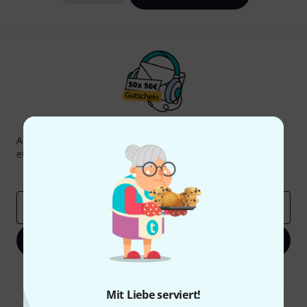
Thomann Newsletter
Abonniere den Thomann Newsletter und gewinne mit
etwas Glück einen von
50 Gutscheinen
über jeweils
50€
!
Inspirierende Beiträge
Deals
Thomann Insights
E-Mail-Adresse
*
Jetzt anmelden
Mit Klick auf „Jetzt anmelden“ stimmen Sie dem Erhalt von E-Mail-
Werbung und einer Messung des E-Mail-Nutzungsverhaltens zu. Die
Mit Liebe serviert!
Abmeldung ist jederzeit möglich. Weitere Informationen finden Sie in
unseren
Datenschutzhinweisen
.