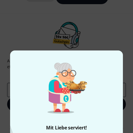
Thomann Newsletter
Abonniere den Thomann Newsletter und gewinne mit
etwas Glück einen von
50 Gutscheinen
über jeweils
50€
!
Inspirierende Beiträge
Deals
Thomann Insights
E-Mail-Adresse
*
Jetzt anmelden
Mit Klick auf „Jetzt anmelden“ stimmen Sie dem Erhalt von E-Mail-
Werbung und einer Messung des E-Mail-Nutzungsverhaltens zu. Die
Mit Liebe serviert!
Abmeldung ist jederzeit möglich. Weitere Informationen finden Sie in
unseren
Datenschutzhinweisen
.