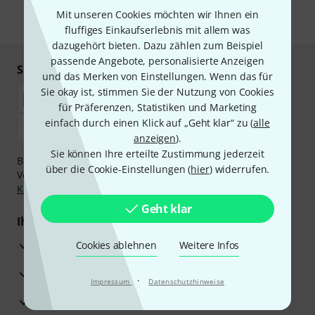
Mit unseren Cookies möchten wir Ihnen ein
* Pflichtfeld
fluffiges Einkaufserlebnis mit allem was
dazugehört bieten. Dazu zählen zum Beispiel
passende Angebote, personalisierte Anzeigen
Sicher einkaufen & bezahlen
und das Merken von Einstellungen. Wenn das für
Sie okay ist, stimmen Sie der Nutzung von Cookies
für Präferenzen, Statistiken und Marketing
einfach durch einen Klick auf „Geht klar“ zu (
alle
anzeigen
).
Sie können Ihre erteilte Zustimmung jederzeit
Bezahlen Sie vertraulich und sicher per Nachnahme,
über die Cookie-Einstellungen (
hier
) widerrufen.
Vorkasse, PayPal, Amazon Pay,
Klarna Sofort bezahlen
,
Klarna Ratenzahlung
oder Kreditkarte.
Geht klar
Ihre Vorteile
3 Jahre Thomann Garantie
Cookies ablehnen
Weitere Infos
30 Tage Money-Back-Garantie
·
Impressum
Datenschutzhinweise
Reparaturservice