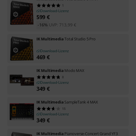
1
Download-Lizenz
599
€
-16%
UVP:
713,99
€
IK Multimedia
Total Studio 5 Pro
Download-Lizenz
469
€
IK Multimedia
Modo MAX
8
Download-Lizenz
349
€
IK Multimedia
SampleTank 4 MAX
15
Download-Lizenz
349
€
IK Multimedia
Pianoverse-Concert Grand YF3