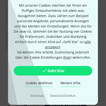
Mit unseren Cookies möchten wir Ihnen ein
IK Multimedia
Pianoverse MAX
fluffiges Einkaufserlebnis mit allem was
7
dazugehört bieten. Dazu zählen zum Beispiel
Download-Lizenz
passende Angebote, personalisierte Anzeigen
349
€
und das Merken von Einstellungen. Wenn das für
Sie okay ist, stimmen Sie der Nutzung von Cookies
IK Multimedia
Pianoverse Hamburg Grand S274
für Präferenzen, Statistiken und Marketing
Download-Lizenz
einfach durch einen Klick auf „Geht klar“ zu (
alle
115
€
anzeigen
).
Sie können Ihre erteilte Zustimmung jederzeit
über die Cookie-Einstellungen (
hier
) widerrufen.
Kostenloser Versand ab 29 €
Alle Preise inkl. MwSt.
Geht klar
Cookies ablehnen
Weitere Infos
Gefällt Ihnen, was Sie sehen?
·
Impressum
Datenschutzhinweise
Teilen
Hilfe & Feedback