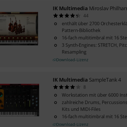
IK Multimedia
Miroslav Philha
44
enthält über 2700 Orchesterkl
Pattern-Bibliothek
16-fach multitimbral mit 16 S
3 Synth-Engines: STRETCH, Pitc
Resampling
Download-Lizenz
IK Multimedia
SampleTank 4
8
Workstation mit über 6000 In
zahlreiche Drums, Percussions
Kits und MIDI-Files
16-fach multitimbral mit 16 S
Download-Lizenz