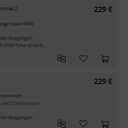
229
€
rmonik 2
änge sowie MIDI-
tereo-Ausgängen
h-Shift/Time-Stretch,
229
€
strumenten
 und Construction-
tereo-Ausgängen