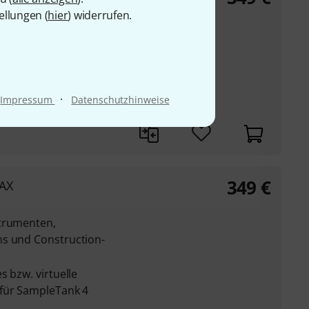
ellungen (
hier
) widerrufen.
al-Modelling
d Echtzeit-
ss, inkl. Fretless-
·
Impressum
Datenschutzhinweise
349
€
AX
strumenten,
ns und Construction-
s bzw. virtuelle
 für SampleTank 4