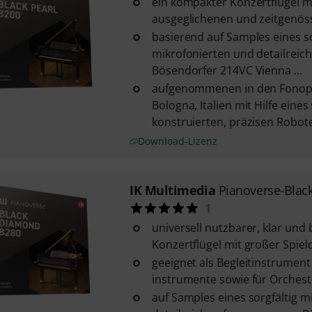
ein kompakter Konzertflügel m
ausgeglichenen und zeitgenös
basierend auf Samples eines so
mikrofonierten und detailre
Bösendorfer 214VC Vienna ...
aufgenommenen in den Fonopri
Bologna, Italien mit Hilfe eines 
konstruierten, präzisen Robot
Download-Lizenz
IK Multimedia
Pianoverse-Bla
1
universell nutzbarer, klar und 
Konzertflügel mit großer Spie
geeignet als Begleitinstrument
instrumente sowie für Orches
auf Samples eines sorgfältig m