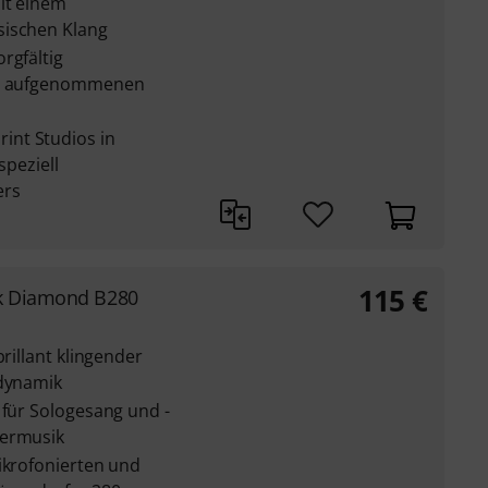
it einem
sischen Klang
rgfältig
ich aufgenommenen
nt Studios in
speziell
ers
115
€
ck Diamond B280
brillant klingender
ldynamik
 für Sologesang und -
termusik
ikrofonierten und