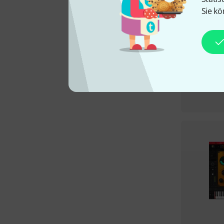
Sie kö