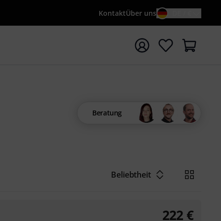
Kontakt
Über uns
DE / €
e mit Suchwort {searchTerm} starten
Beratung
Beliebtheit
222
€