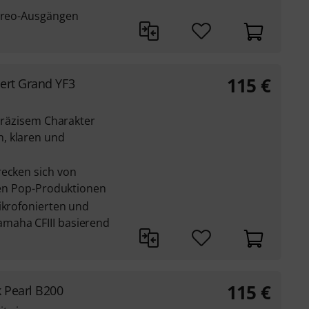
tereo-Ausgängen
115
€
ert Grand YF3
 präzisem Charakter
, klaren und
recken sich von
llen Pop-Produktionen
ikrofonierten und
maha CFIII basierend
115
€
 Pearl B200