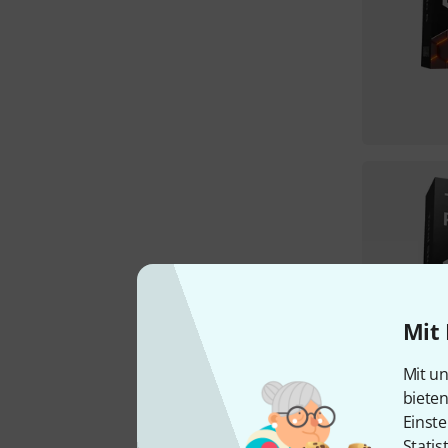
Mit 
Mit un
biete
Einste
Statis