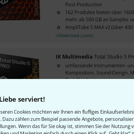
Post-Production
162 Produkte bieten über 160
mehr als 500 GB an Samples un
AmpliTube 5 MAX v2 (über 430
Download-Lizenz
IK Multimedia
Total Studio 5 Pr
umfassende Instrumenten- und 
Komposition, Sound-Design, M
Post-Production
98 Produkte bieten über 11000
mehr als 270 GB an Samples un
Liebe serviert!
AmpliTube 5 (über 180 Amps un
Download-Lizenz
seren Cookies möchten wir Ihnen ein fluffiges Einkaufserlebn
n. Dazu zählen zum Beispiel passende Angebote, personalisie
llungen. Wenn das für Sie okay ist, stimmen Sie der Nutzung 
IK Multimedia
Modo MAX
tiken und Marketing einfach durch einen Klick auf „Geht klar“ z