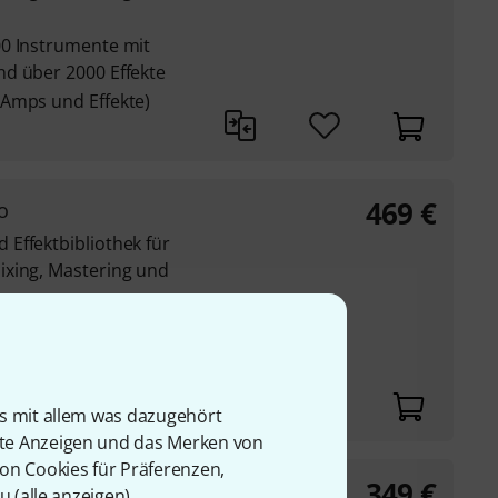
00 Instrumente mit
d über 2000 Effekte
 Amps und Effekte)
469
€
o
Effektbibliothek für
ixing, Mastering und
 Instrumente mit
d über 550 Effekte
d Effekte)
is mit allem was dazugehört
rte Anzeigen und das Merken von
von Cookies für Präferenzen,
349
€
u (
alle anzeigen
).