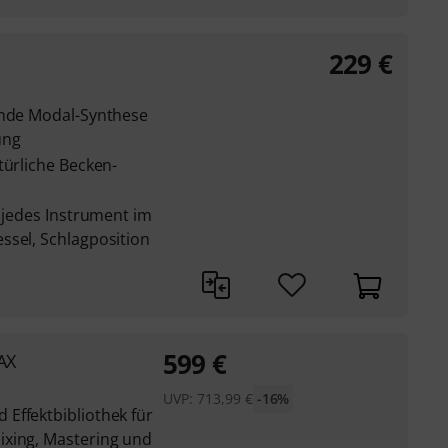
229
€
ende Modal-Synthese
ung
türliche Becken-
r jedes Instrument im
ssel, Schlagposition
599
€
AX
UVP:
713,99
€
-16%
Effektbibliothek für
ixing, Mastering und