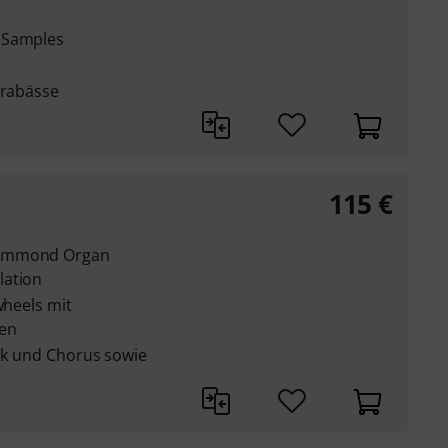
 Samples
trabässe
115
€
Hammond Organ
lation
wheels mit
ten
ick und Chorus sowie