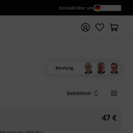
Kontakt
Über uns
DE / €
e mit Suchwort {searchTerm} starten
Beratung
Beliebtheit
47
€
K Multimedia iRig Pro