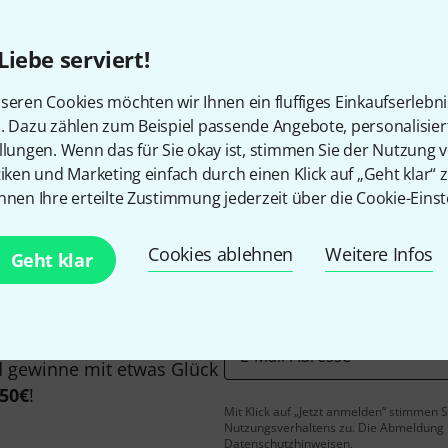
Liebe serviert!
seren Cookies möchten wir Ihnen ein fluffiges Einkaufserlebn
Gefällt Ihnen, was Sie sehen?
n. Dazu zählen zum Beispiel passende Angebote, personalisie
llungen. Wenn das für Sie okay ist, stimmen Sie der Nutzung 
tiken und Marketing einfach durch einen Klick auf „Geht klar“ z
Teilen
Hilfe & Feedback
nnen Ihre erteilte Zustimmung jederzeit über die Cookie-Einst
Cookies ablehnen
Weitere Infos
Geht klar
E-Mail-Adresse
*
 gewinne mit etwas Glück
50€
!
Mit Klick auf „Jetzt anmelden“ stimmen
Nutzungsverhaltens zu. Die Abmeldung is
Datenschutzhinweisen
.