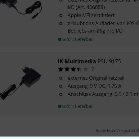
I/O (Art. 406088)
Apple MFi zertifiziert
erlaubt das Aufladen von iOS
Betriebs am iRig Pro I/O
Sofort lieferbar
IK Multimedia
PSU 9175
7
externes Originalnetzteil
Ausgang: 9 V DC, 1,75 A
Anschluss Ausgang: 5,5 / 2,1 
Sofort lieferbar
Kostenloser Versand ab 2
Alle Preise inkl. MwSt.