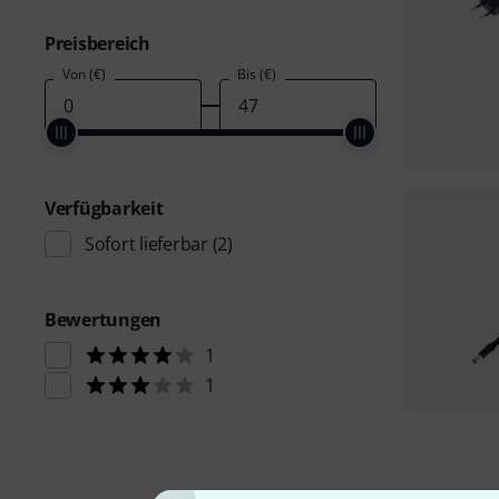
Preisbereich
Von (€)
Bis (€)
Verfügbarkeit
Sofort lieferbar
(2)
Bewertungen
1
1