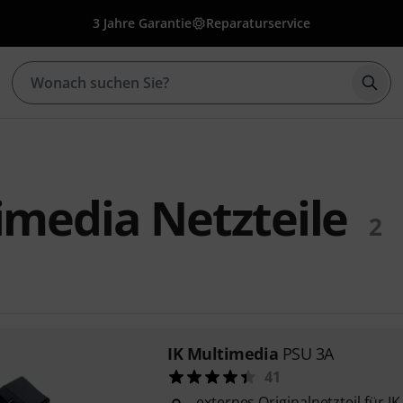
3 Jahre Garantie
Reparaturservice
Such
imedia Netzteile
2
IK Multimedia
PSU 3A
41
externes Originalnetzteil für I