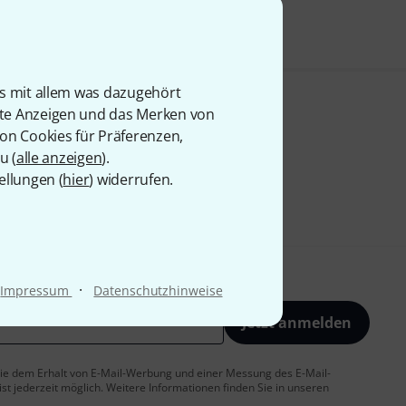
is mit allem was dazugehört
rte Anzeigen und das Merken von
von Cookies für Präferenzen,
u (
alle anzeigen
).
ellungen (
hier
) widerrufen.
·
Impressum
Datenschutzhinweise
Jetzt anmelden
 Sie dem Erhalt von E-Mail-Werbung und einer Messung des E-Mail-
t jederzeit möglich. Weitere Informationen finden Sie in unseren