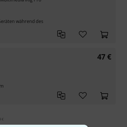
-Geräten während des
47
€
mm
9 €