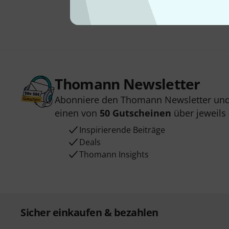
Thomann Newsletter
Abonniere den Thomann Newsletter und
einen von
50 Gutscheinen
über jeweils
Inspirierende Beiträge
Deals
Thomann Insights
Sicher einkaufen & bezahlen