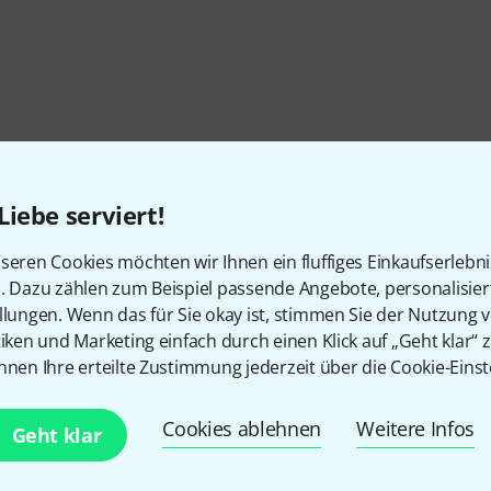
Liebe serviert!
seren Cookies möchten wir Ihnen ein fluffiges Einkaufserlebn
n. Dazu zählen zum Beispiel passende Angebote, personalisie
llungen. Wenn das für Sie okay ist, stimmen Sie der Nutzung 
tiken und Marketing einfach durch einen Klick auf „Geht klar“ z
nnen Ihre erteilte Zustimmung jederzeit über die Cookie-Einst
Cookies ablehnen
Weitere Infos
Gefällt Ihnen, was Sie sehen?
Geht klar