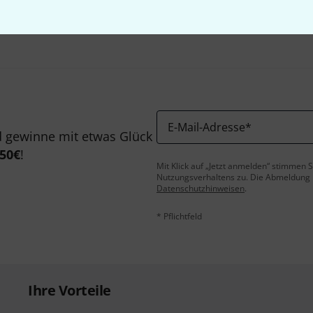
Teilen
Hilfe & Feedback
E-Mail-Adresse
*
 gewinne mit etwas Glück
50€
!
Mit Klick auf „Jetzt anmelden“ stimmen
Nutzungsverhaltens zu. Die Abmeldung is
Datenschutzhinweisen
.
* Pflichtfeld
Ihre Vorteile