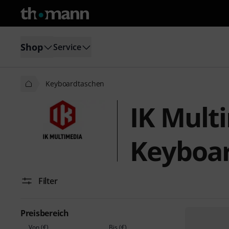
Shop
Service
Keyboardtaschen
IK Mult
Keyboa
Filter
Preisbereich
Von (€)
Bis (€)