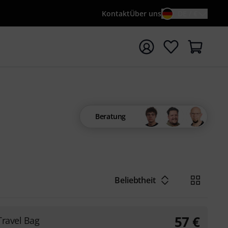
Kontakt
Über uns
DE / €
e mit Suchwort {searchTerm} starten
Beratung
Beliebtheit
57
€
Travel Bag