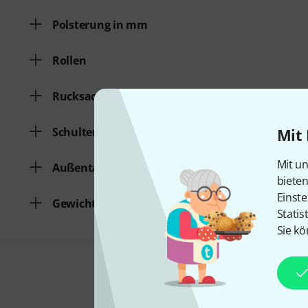
Polsterung in mm
Rollen
Rucksackfunktion
Schultergurt
Mit 
Mit un
Außentasche
biete
Einste
Gewicht
Statis
Sie kö