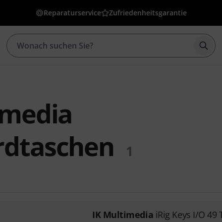
Reparaturservice
Zufriedenheitsgarantie
Such
imedia
rdtaschen
1
IK Multimedia
iRig Keys I/O 49 