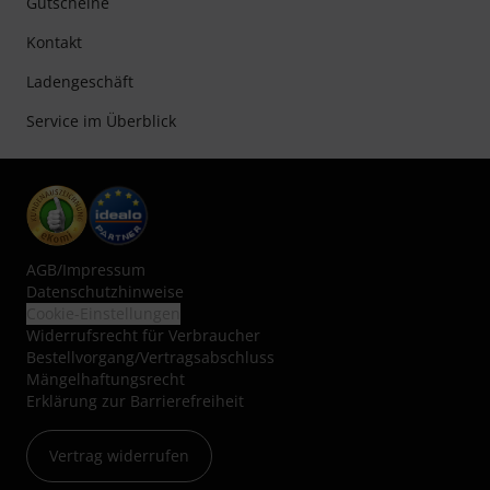
Gutscheine
Kontakt
Ladengeschäft
Service im Überblick
AGB
/
Impressum
Datenschutzhinweise
Cookie-Einstellungen
Widerrufsrecht für Verbraucher
Bestellvorgang/Vertragsabschluss
Mängelhaftungsrecht
Erklärung zur Barrierefreiheit
Vertrag widerrufen