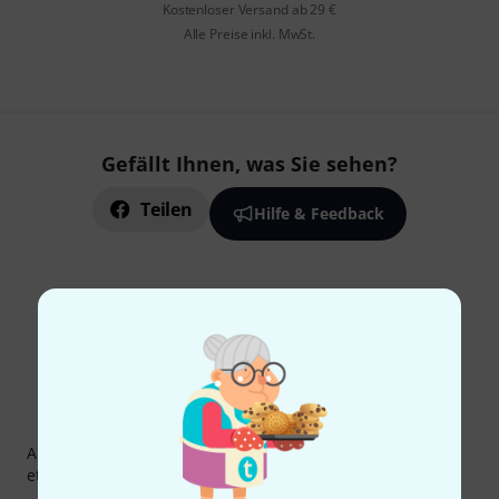
Kostenloser Versand ab 29 €
Alle Preise inkl. MwSt.
Gefällt Ihnen, was Sie sehen?
Teilen
Hilfe & Feedback
Thomann Newsletter
Abonniere den Thomann Newsletter und gewinne mit
etwas Glück einen von
50 Gutscheinen
über jeweils
50€
!