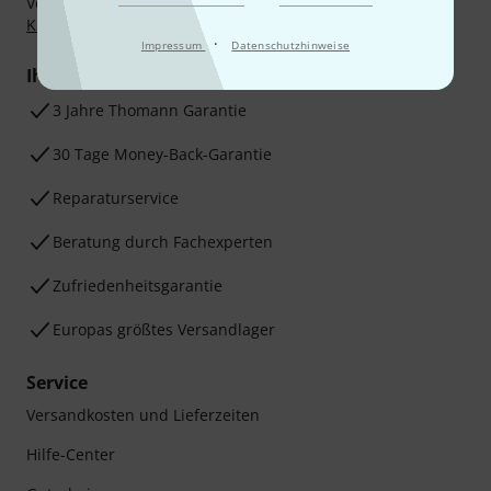
Vorkasse, PayPal, Amazon Pay,
Klarna Sofort bezahlen
,
Klarna Ratenzahlung
oder Kreditkarte.
·
Impressum
Datenschutzhinweise
Ihre Vorteile
3 Jahre Thomann Garantie
30 Tage Money-Back-Garantie
Reparaturservice
Beratung durch Fachexperten
Zufriedenheitsgarantie
Europas größtes Versandlager
Service
Versandkosten und Lieferzeiten
Hilfe-Center