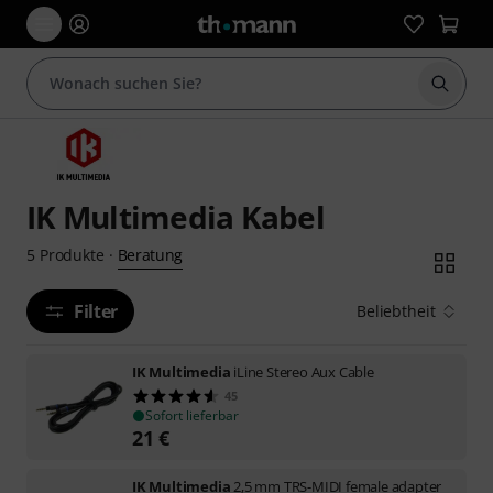
Suche 
IK Multimedia Kabel
Beratung
5
Produkte
·
Filter
Beliebtheit
IK Multimedia
iLine Stereo Aux Cable
45
Sofort lieferbar
21
€
IK Multimedia
2,5 mm TRS-MIDI female adapter