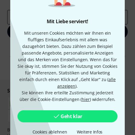
Inspirierende Beiträge
Deals
Thomann Insights
E-Mail-Adresse
*
Mit Liebe serviert!
Jetzt anmelden
Mit unseren Cookies möchten wir Ihnen ein
fluffiges Einkaufserlebnis mit allem was
Mit Klick auf „Jetzt anmelden“ stimmen Sie dem Erhalt von E-Mail-
dazugehört bieten. Dazu zählen zum Beispiel
Werbung und einer Messung des E-Mail-Nutzungsverhaltens zu. Die
passende Angebote, personalisierte Anzeigen
Abmeldung ist jederzeit möglich. Weitere Informationen finden Sie in
und das Merken von Einstellungen. Wenn das für
unseren
Datenschutzhinweisen
.
Sie okay ist, stimmen Sie der Nutzung von Cookies
* Pflichtfeld
für Präferenzen, Statistiken und Marketing
einfach durch einen Klick auf „Geht klar“ zu (
alle
anzeigen
).
Sicher einkaufen & bezahlen
Sie können Ihre erteilte Zustimmung jederzeit
über die Cookie-Einstellungen (
hier
) widerrufen.
Geht klar
Bezahlen Sie vertraulich und sicher per Nachnahme,
Cookies ablehnen
Weitere Infos