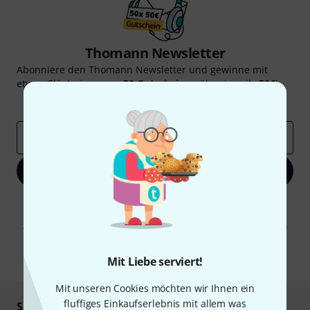
Thomann Newsletter
Abonniere den Thomann Newsletter und gewinne mit
etwas Glück einen von
50 Gutscheinen
über jeweils
50€
!
Inspirierende Beiträge
Deals
Thomann Insights
E-Mail-Adresse
*
Jetzt anmelden
Mit Klick auf „Jetzt anmelden“ stimmen Sie dem Erhalt von E-Mail-
Werbung und einer Messung des E-Mail-Nutzungsverhaltens zu. Die
Abmeldung ist jederzeit möglich. Weitere Informationen finden Sie in
unseren
Datenschutzhinweisen
.
* Pflichtfeld
Mit Liebe serviert!
Mit unseren Cookies möchten wir Ihnen ein
fluffiges Einkaufserlebnis mit allem was
Sicher einkaufen & bezahlen