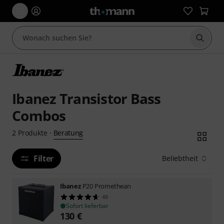
Suche 
Ibanez Transistor Bass
Combos
Beratung
2
Produkte
·
Filter
Beliebtheit
Ibanez
P20 Promethean
49
Sofort lieferbar
130
€