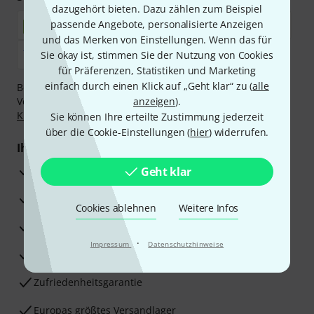
dazugehört bieten. Dazu zählen zum Beispiel
passende Angebote, personalisierte Anzeigen
und das Merken von Einstellungen. Wenn das für
Sie okay ist, stimmen Sie der Nutzung von Cookies
für Präferenzen, Statistiken und Marketing
einfach durch einen Klick auf „Geht klar“ zu (
alle
Bezahlen Sie vertraulich und sicher per Nachnahme,
Vorkasse, PayPal, Amazon Pay,
anzeigen
Klarna Sofort bezahlen
).
,
Klarna Ratenzahlung
oder Kreditkarte.
Sie können Ihre erteilte Zustimmung jederzeit
über die Cookie-Einstellungen (
hier
) widerrufen.
Ihre Vorteile
3 Jahre Thomann Garantie
Geht klar
30 Tage Money-Back-Garantie
Cookies ablehnen
Weitere Infos
Reparaturservice
·
Impressum
Datenschutzhinweise
Beratung durch Fachexperten
Zufriedenheitsgarantie
Europas größtes Versandlager