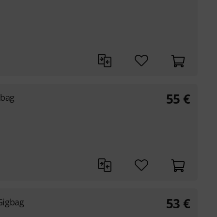
55
€
gbag
53
€
Gigbag