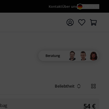
Kontakt
Über uns
DE / €
e mit Suchwort {searchTerm} starten
Beratung
Beliebtheit
54
€
gbag