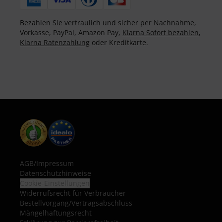
Bezahlen Sie vertraulich und sicher per Nachnahme,
Vorkasse, PayPal, Amazon Pay,
Klarna Sofort bezahlen
,
Klarna Ratenzahlung
oder Kreditkarte.
AGB
/
Impressum
Datenschutzhinweise
Cookie-Einstellungen
Widerrufsrecht für Verbraucher
Bestellvorgang/Vertragsabschluss
Mängelhaftungsrecht