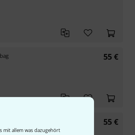
55
€
gbag
55
€
gbag
is mit allem was dazugehört