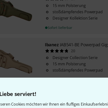
15 mm Polsterung
stoßdämpfendes Powerpad
Designer Kollektion Serie
Sofort lieferbar
Ibanez
IAB541-BE Powerpad Gi
20
Designer Collection Serie
15 mm Polsterung
stoßdämpfendes Powerpad
Sofort lieferbar
Liebe serviert!
Ibanez
IAB541-NB Powerpad Gi
15
seren Cookies möchten wir Ihnen ein fluffiges Einkaufserlebn