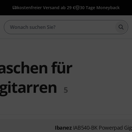
kostenfreier Versand ab 29 €
30 Tage Moneyback
Such
aschen für
gitarren
5
Ibanez
IAB540-BK Powerpad Gi