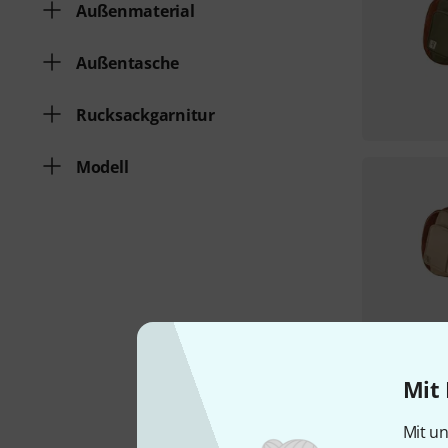
Außenmaterial
Außentasche
Rucksackgarnitur
Modell
Mit 
Mit un