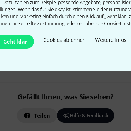
Designer Kollektion Serie
n. Dazu zählen zum Beispiel passende Angebote, personalisie
llungen. Wenn das für Sie okay ist, stimmen Sie der Nutzung 
15 mm dicke Polsterung
tiken und Marketing einfach durch einen Klick auf „Geht klar“ z
stoßdämpfendes Powerpad
nnen Ihre erteilte Zustimmung jederzeit über die Cookie-Einst
Sofort lieferbar
Cookies ablehnen
Weitere Infos
Geht klar
Kostenloser Versand ab 2
Alle Preise inkl. MwSt.
Gefällt Ihnen, was Sie sehen?
Teilen
Hilfe & Feedback