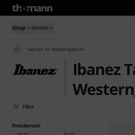
Shop
Service
Taschen für Westerngitarren
Ibanez T
Western
Filter
Preisbereich
Von (€)
Bis (€)