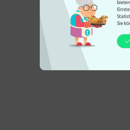
biete
Einste
Statis
Sie kö