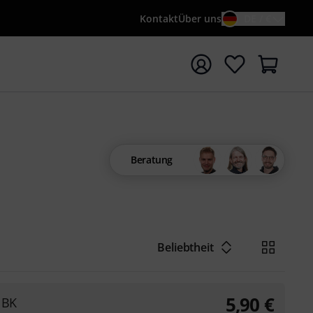
Kontakt
Über uns
DE / €
e mit Suchwort {searchTerm} starten
Beratung
Beliebtheit
5,90
€
 BK