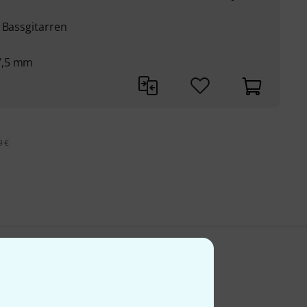
 Bassgitarren
7,5 mm
9 €