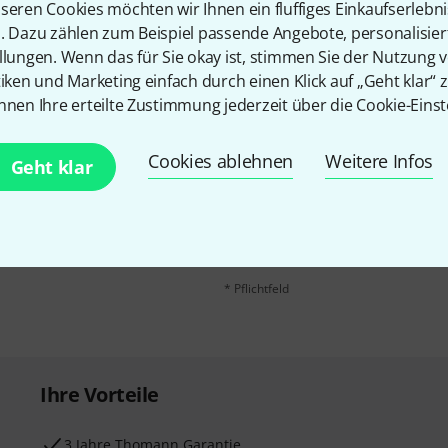
seren Cookies möchten wir Ihnen ein fluffiges Einkaufserlebn
n. Dazu zählen zum Beispiel passende Angebote, personalisie
llungen. Wenn das für Sie okay ist, stimmen Sie der Nutzung 
tiken und Marketing einfach durch einen Klick auf „Geht klar“ z
nnen Ihre erteilte Zustimmung jederzeit über die Cookie-Einst
Cookies ablehnen
Weitere Infos
E-Mail-Adresse
*
Geht klar
 gewinne mit etwas Glück
50€
!
Mit Klick auf „Jetzt anmelden“ stimmen
Nutzungsverhaltens zu. Die Abmeldung is
Datenschutzhinweisen
.
* Pflichtfeld
Ihre Vorteile
3 Jahre Thomann Garantie