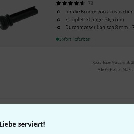
73
für die Brücke von akustischen
komplette Länge: 36,5 mm
Durchmesser konisch 8 mm - 
Sofort lieferbar
Kostenloser Versand ab 2
Alle Preise inkl. MwSt.
Gefällt Ihnen, was Sie sehen?
Liebe serviert!
Teilen
Hilfe & Feedback