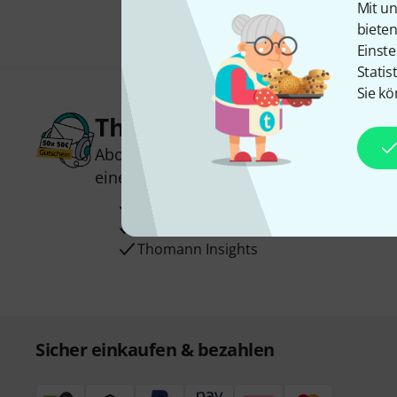
Mit un
biete
Einste
Statis
Sie kö
Thomann Newsletter
Abonniere den Thomann Newsletter und
einen von
50 Gutscheinen
über jeweils
Inspirierende Beiträge
Deals
Thomann Insights
Sicher einkaufen & bezahlen