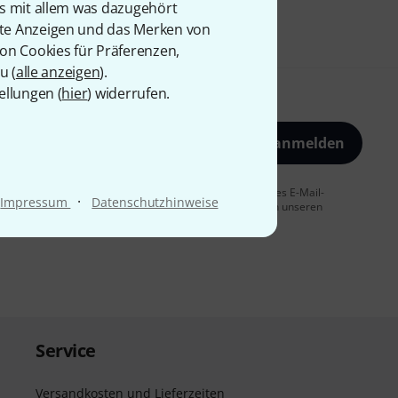
is mit allem was dazugehört
rte Anzeigen und das Merken von
von Cookies für Präferenzen,
u (
alle anzeigen
).
ellungen (
hier
) widerrufen.
Jetzt anmelden
 Sie dem Erhalt von E-Mail-Werbung und einer Messung des E-Mail-
·
Impressum
Datenschutzhinweise
t jederzeit möglich. Weitere Informationen finden Sie in unseren
Service
Versandkosten und Lieferzeiten