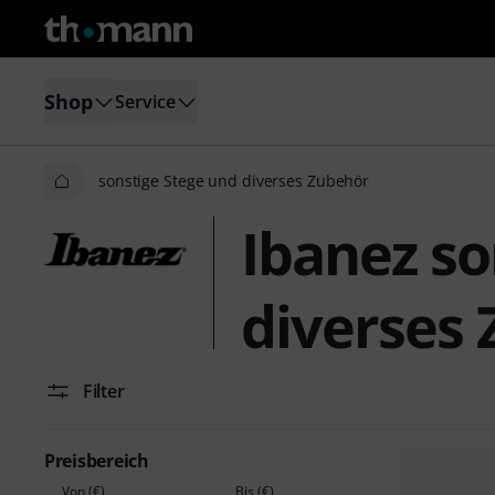
Shop
Service
sonstige Stege und diverses Zubehör
Ibanez so
diverses
Filter
Preisbereich
Von (€)
Bis (€)