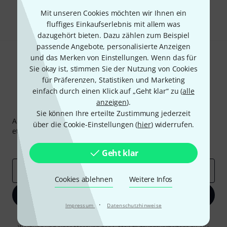
Teilen
Hilfe & Feedback
Mit unseren Cookies möchten wir Ihnen ein
fluffiges Einkaufserlebnis mit allem was
dazugehört bieten. Dazu zählen zum Beispiel
passende Angebote, personalisierte Anzeigen
und das Merken von Einstellungen. Wenn das für
Sie okay ist, stimmen Sie der Nutzung von Cookies
für Präferenzen, Statistiken und Marketing
einfach durch einen Klick auf „Geht klar“ zu (
alle
anzeigen
).
Thomann Newsletter
Sie können Ihre erteilte Zustimmung jederzeit
Abonniere den Thomann Newsletter und gewinne mit
über die Cookie-Einstellungen (
hier
) widerrufen.
etwas Glück einen von
50 Gutscheinen
über jeweils
50€
!
Inspirierende Beiträge
Deals
Thomann Insights
Geht klar
E-Mail-Adresse
*
Cookies ablehnen
Weitere Infos
Jetzt anmelden
·
Impressum
Datenschutzhinweise
Mit Klick auf „Jetzt anmelden“ stimmen Sie dem Erhalt von E-Mail-