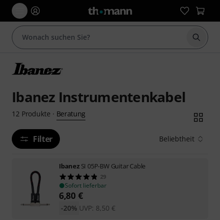
Suche 
Ibanez Instrumentenkabel
Beratung
12
Produkte
·
Filter
Beliebtheit
Ibanez
SI 05P-BW Guitar Cable
29
Sofort lieferbar
6,80
€
-20%
UVP:
8,50
€