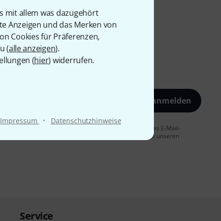
is mit allem was dazugehört
rte Anzeigen und das Merken von
von Cookies für Präferenzen,
u (
alle anzeigen
).
ellungen (
hier
) widerrufen.
Jetzt anmelden
·
Impressum
Datenschutzhinweise
 Sie dem Erhalt von E-Mail-Werbung und einer Messung des E-Mail-
t jederzeit möglich. Weitere Informationen finden Sie in unseren
Service