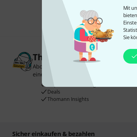
Mit un
biete
Einste
Statis
Sie kö
Thomann Newsletter
Abonniere den Thomann Newsletter und
einen von
50 Gutscheinen
über jeweils
Inspirierende Beiträge
Deals
Thomann Insights
Sicher einkaufen & bezahlen