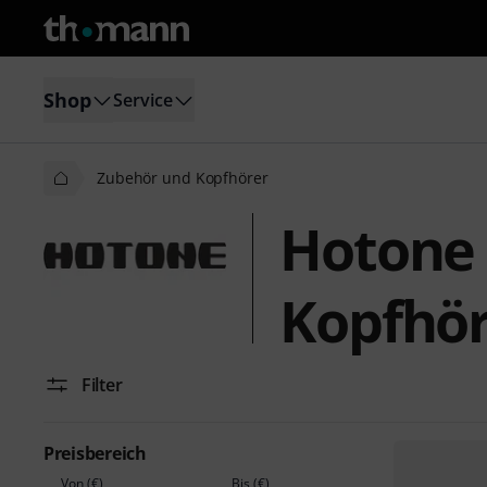
Shop
Service
Zubehör und Kopfhörer
Hotone
Kopfhö
Filter
Preisbereich
Von (€)
Bis (€)