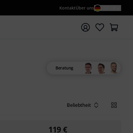
Kontakt
Über uns
DE / €
e mit Suchwort {searchTerm} starten
Beratung
Beliebtheit
119
€