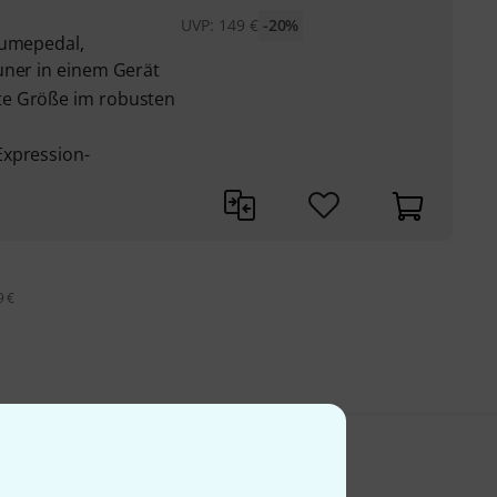
UVP:
149
€
-20%
lumepedal,
uner in einem Gerät
te Größe im robusten
Expression-
9 €