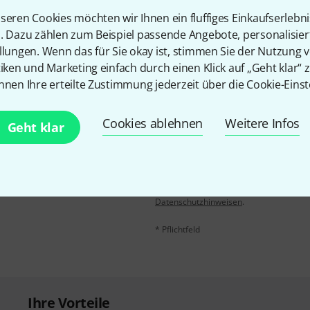
seren Cookies möchten wir Ihnen ein fluffiges Einkaufserlebn
Teilen
Hilfe & Feedback
n. Dazu zählen zum Beispiel passende Angebote, personalisie
llungen. Wenn das für Sie okay ist, stimmen Sie der Nutzung 
tiken und Marketing einfach durch einen Klick auf „Geht klar“ z
nnen Ihre erteilte Zustimmung jederzeit über die Cookie-Einst
Cookies ablehnen
Weitere Infos
Geht klar
E-Mail-Adresse
*
 gewinne mit etwas Glück
50€
!
Mit Klick auf „Jetzt anmelden“ stimmen
Nutzungsverhaltens zu. Die Abmeldung is
Datenschutzhinweisen
.
* Pflichtfeld
Ihre Vorteile