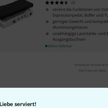
25
vereint die Funktionen von Vo
Expressionpedal, Buffer und T
geringes Gewicht und kompak
Aluminiumgehäuse
unabhängige Lautstärke- und 
Ausgangsbuchsen
Sofort lieferbar
Kostenloser Versand ab 2
Alle Preise inkl. MwSt.
Gefällt Ihnen, was Sie sehen?
Liebe serviert!