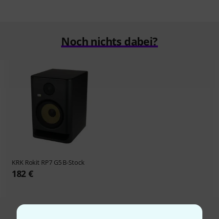
Noch nichts dabei?
KRK
Rokit RP7 G5 B-Stock
182 €
Alle Schnäppchen