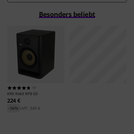
Besonders beliebt
17
KRK
Rokit RP8 G5
224 €
-36%
UVP: 349 €