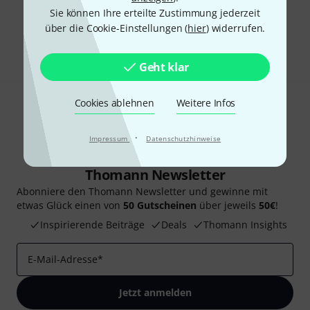
Gefällt Ihnen, was Sie sehen?
Sie können Ihre erteilte Zustimmung jederzeit
über die Cookie-Einstellungen (
hier
) widerrufen.
Teilen
Hilfe & Feedback
Geht klar
Cookies ablehnen
Weitere Infos
·
Impressum
Datenschutzhinweise
Thomann Newsletter
Abonniere den Thomann Newsletter und gewinne mit
etwas Glück einen von
50 Gutscheinen
über jeweils
50€
!
Inspirierende Beiträge
Deals
Thomann Insights
E-Mail-Adresse
*
Jetzt anmelden