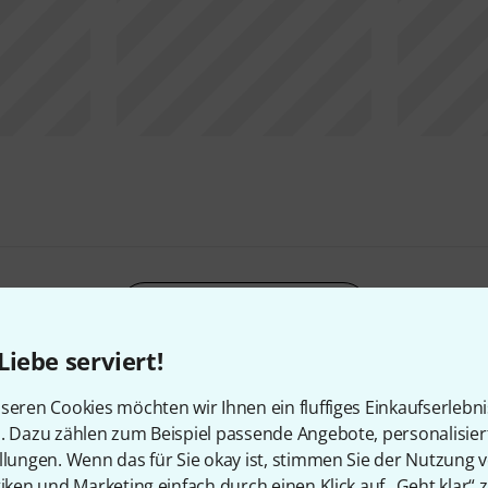
Alle Stroboskope
Liebe serviert!
seren Cookies möchten wir Ihnen ein fluffiges Einkaufserlebn
n. Dazu zählen zum Beispiel passende Angebote, personalisie
llungen. Wenn das für Sie okay ist, stimmen Sie der Nutzung 
tiken und Marketing einfach durch einen Klick auf „Geht klar“ z