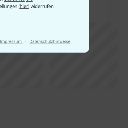
er
ellungen (
hier
) widerrufen.
·
Impressum
Datenschutzhinweise