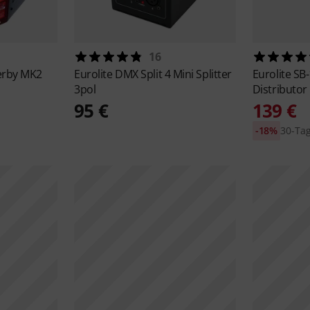
16
erby MK2
Eurolite
DMX Split 4 Mini Splitter
Eurolite
SB
3pol
Distributor
95 €
139 €
-18%
30-Tag