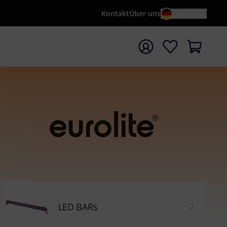
Kontakt
Über uns
DE / €
e mit Suchwort {searchTerm} starten
LED BARs
2