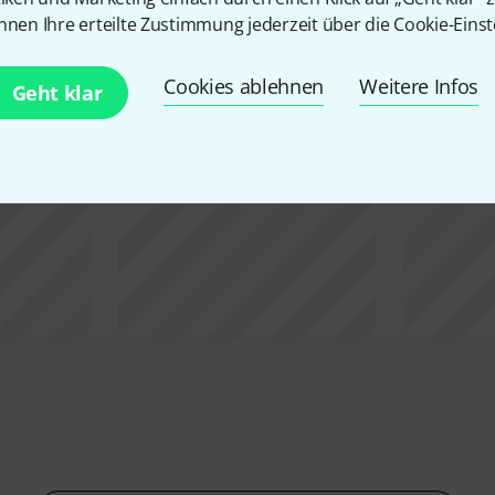
ulti Colour LED Scheinwerf
nnen Ihre erteilte Zustimmung jederzeit über die Cookie-Einst
Cookies ablehnen
Weitere Infos
Geht klar