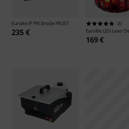
Eurolite
IP PIX Strobe FROST
30
235 €
Eurolite
LED Laser D
169 €