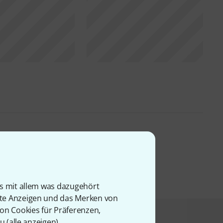
is mit allem was dazugehört
rte Anzeigen und das Merken von
von Cookies für Präferenzen,
u (
alle anzeigen
).