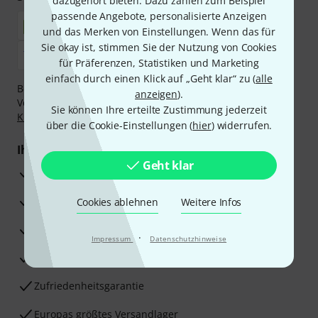
dazugehört bieten. Dazu zählen zum Beispiel
passende Angebote, personalisierte Anzeigen
und das Merken von Einstellungen. Wenn das für
Sie okay ist, stimmen Sie der Nutzung von Cookies
für Präferenzen, Statistiken und Marketing
einfach durch einen Klick auf „Geht klar“ zu (
alle
Bezahlen Sie vertraulich und sicher per Nachnahme,
anzeigen
).
Vorkasse, PayPal, Amazon Pay,
Klarna Sofort bezahlen
,
Sie können Ihre erteilte Zustimmung jederzeit
Klarna Ratenzahlung
oder Kreditkarte.
über die Cookie-Einstellungen (
hier
) widerrufen.
Ihre Vorteile
Geht klar
3 Jahre Thomann Garantie
30 Tage Money-Back-Garantie
Cookies ablehnen
Weitere Infos
Reparaturservice
·
Impressum
Datenschutzhinweise
Beratung durch Fachexperten
Zufriedenheitsgarantie
Europas größtes Versandlager