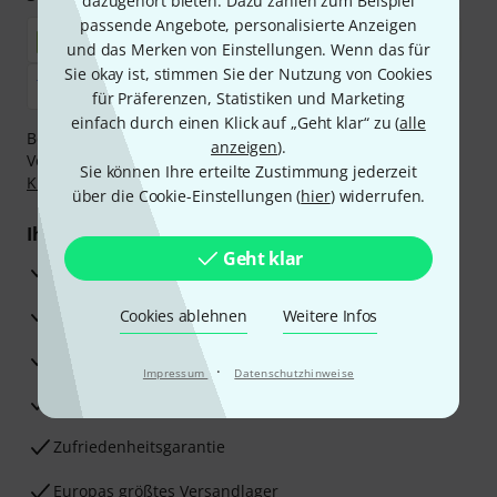
dazugehört bieten. Dazu zählen zum Beispiel
passende Angebote, personalisierte Anzeigen
und das Merken von Einstellungen. Wenn das für
Sie okay ist, stimmen Sie der Nutzung von Cookies
für Präferenzen, Statistiken und Marketing
einfach durch einen Klick auf „Geht klar“ zu (
alle
Bezahlen Sie vertraulich und sicher per Nachnahme,
anzeigen
).
Vorkasse, PayPal, Amazon Pay,
Klarna Sofort bezahlen
,
Sie können Ihre erteilte Zustimmung jederzeit
Klarna Ratenzahlung
oder Kreditkarte.
über die Cookie-Einstellungen (
hier
) widerrufen.
Ihre Vorteile
Geht klar
3 Jahre Thomann Garantie
30 Tage Money-Back-Garantie
Cookies ablehnen
Weitere Infos
Reparaturservice
·
Impressum
Datenschutzhinweise
Beratung durch Fachexperten
Zufriedenheitsgarantie
Europas größtes Versandlager