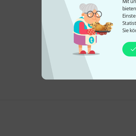
Mit un
biete
Einste
Statis
Sie kö