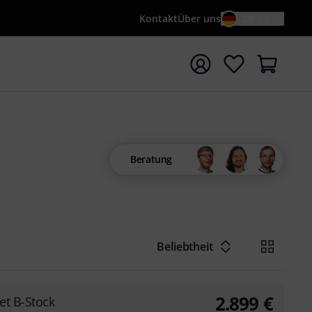
Kontakt
Über uns
DE / €
e mit Suchwort {searchTerm} starten
Beratung
Beliebtheit
2.899
€
et B-Stock