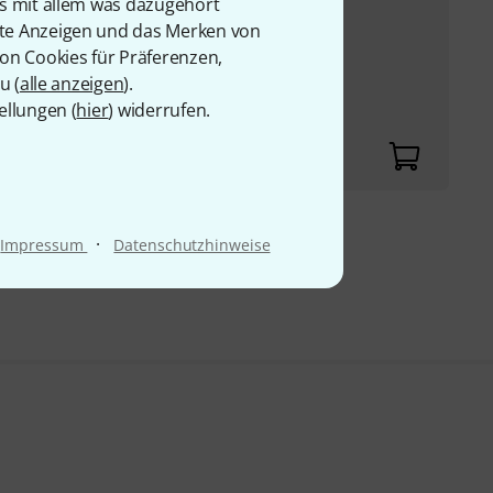
is mit allem was dazugehört
eal für
rte Anzeigen und das Merken von
nte
von Cookies für Präferenzen,
mbran Kapsel mit
u (
alle anzeigen
).
nt und einem
ellungen (
hier
) widerrufen.
·
Impressum
Datenschutzhinweise
9 €