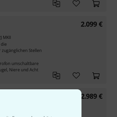
2.099
€
J MKII
 die
 zugänglichen Stellen
krofon umschaltbare
ugel, Niere und Acht
2.989
€
et
rreichischen
und 60er Jahre
in hohen Stimmlagen