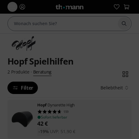
Suche 
Hopf Spielhilfen
Beratung
2
Produkte
·
Filter
Beliebtheit
Hopf
Dynarette High
159
Sofort lieferbar
42
€
-19%
UVP:
51,90
€