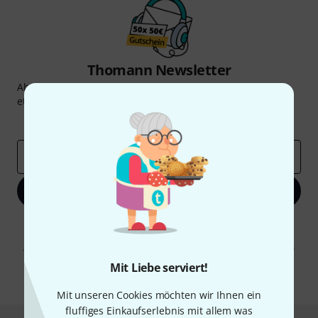
Thomann Newsletter
Abonniere den Thomann Newsletter und gewinne mit
etwas Glück einen von
50 Gutscheinen
über jeweils
50€
!
Inspirierende Beiträge
Deals
Thomann Insights
E-Mail-Adresse
*
Jetzt anmelden
Mit Klick auf „Jetzt anmelden“ stimmen Sie dem Erhalt von E-Mail-
Werbung und einer Messung des E-Mail-Nutzungsverhaltens zu. Die
Abmeldung ist jederzeit möglich. Weitere Informationen finden Sie in
unseren
Datenschutzhinweisen
.
Mit Liebe serviert!
* Pflichtfeld
Mit unseren Cookies möchten wir Ihnen ein
fluffiges Einkaufserlebnis mit allem was