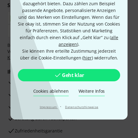
dazugehört bieten. Dazu zählen zum Beispiel
Sicher einkaufen & bezahlen
passende Angebote, personalisierte Anzeigen
und das Merken von Einstellungen. Wenn das für
Sie okay ist, stimmen Sie der Nutzung von Cookies
für Präferenzen, Statistiken und Marketing
einfach durch einen Klick auf „Geht klar“ zu (
alle
anzeigen
).
Bezahlen Sie vertraulich und sicher per Nachnahme,
Sie können Ihre erteilte Zustimmung jederzeit
Vorkasse, PayPal, Amazon Pay,
Klarna Sofort bezahlen
,
Klarna Ratenzahlung
oder Kreditkarte.
über die Cookie-Einstellungen (
hier
) widerrufen.
Ihre Vorteile
Geht klar
3 Jahre Thomann Garantie
Cookies ablehnen
Weitere Infos
30 Tage Money-Back-Garantie
Reparaturservice
·
Impressum
Datenschutzhinweise
Beratung durch Fachexperten
Zufriedenheitsgarantie