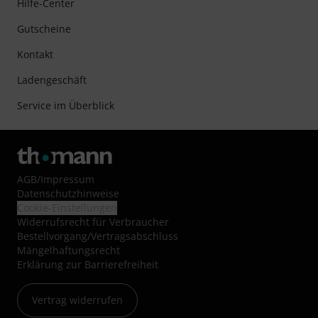
Hilfe-Center
Gutscheine
Kontakt
Ladengeschäft
Service im Überblick
AGB
/
Impressum
Datenschutzhinweise
Cookie-Einstellungen
Widerrufsrecht für Verbraucher
Bestellvorgang/Vertragsabschluss
Mängelhaftungsrecht
Erklärung zur Barrierefreiheit
Vertrag widerrufen