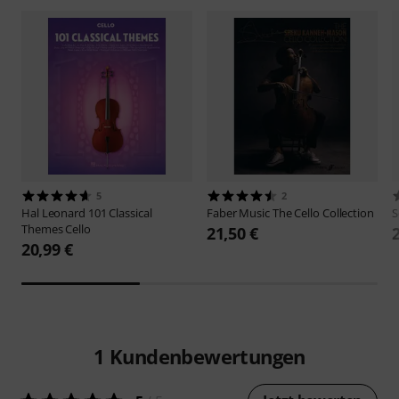
5
2
Hal Leonard
101 Classical
Faber Music
The Cello Collection
S
Themes Cello
21,50 €
20,99 €
1
Kundenbewertungen