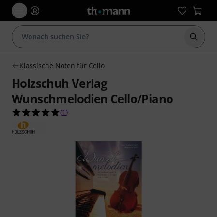
Suche 
Klassische Noten für Cello
Holzschuh Verlag
Wunschmelodien Cello/Piano
5.0 von 5 Sternen aus 1 Kundenbewertungen
(
1
)