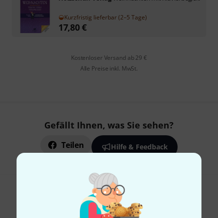
Kurzfristig lieferbar (2–5 Tage)
17,80
€
Kostenloser Versand ab 29 €
Alle Preise inkl. MwSt.
Gefällt Ihnen, was Sie sehen?
Teilen
Hilfe & Feedback