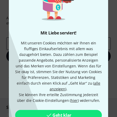
Thomann Newsletter
Abonniere den Thomann Newsletter und gewinne mit
etwas Glück einen von
50 Gutscheinen
über jeweils
50€
!
Inspirierende Beiträge
Deals
Thomann Insights
Mit Liebe serviert!
Mit unseren Cookies möchten wir Ihnen ein
E-Mail-Adresse
*
fluffiges Einkaufserlebnis mit allem was
dazugehört bieten. Dazu zählen zum Beispiel
Jetzt anmelden
passende Angebote, personalisierte Anzeigen
und das Merken von Einstellungen. Wenn das für
Mit Klick auf „Jetzt anmelden“ stimmen Sie dem Erhalt von E-Mail-
Sie okay ist, stimmen Sie der Nutzung von Cookies
Werbung und einer Messung des E-Mail-Nutzungsverhaltens zu. Die
Abmeldung ist jederzeit möglich. Weitere Informationen finden Sie in
für Präferenzen, Statistiken und Marketing
unseren
Datenschutzhinweisen
.
einfach durch einen Klick auf „Geht klar“ zu (
alle
anzeigen
).
* Pflichtfeld
Sie können Ihre erteilte Zustimmung jederzeit
über die Cookie-Einstellungen (
hier
) widerrufen.
Sicher einkaufen & bezahlen
Geht klar