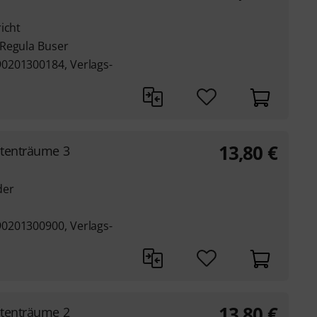
icht
 Regula Buser
0201300184, Verlags-
13,80
€
stenträume 3
der
0201300900, Verlags-
13,80
€
stenträume 2