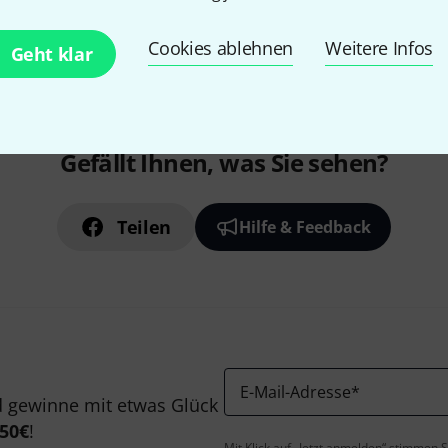
Kostenloser Versand ab 2
Alle Preise inkl. MwSt.
Cookies ablehnen
Weitere Infos
Geht klar
Gefällt Ihnen, was Sie sehen?
Teilen
Hilfe & Feedback
E-Mail-Adresse
*
 gewinne mit etwas Glück
50€
!
Mit Klick auf „Jetzt anmelden“ stimmen