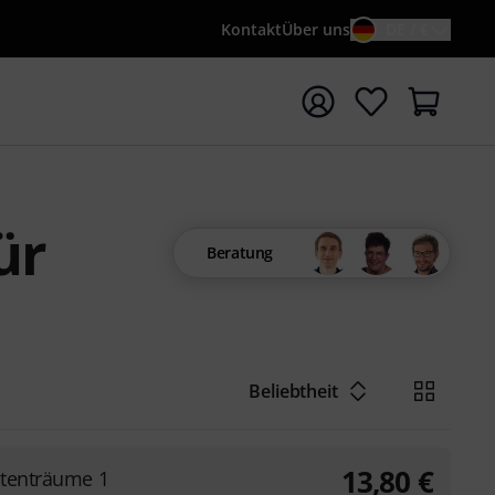
Kontakt
Über uns
DE / €
e mit Suchwort {searchTerm} starten
ür
Beratung
Beliebtheit
13,80
€
stenträume 1