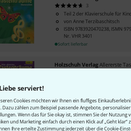
3
Teil 2 der Klavierschule für Kin
von Anne Terzibaschitsch
ISBN 9783920470238, ISMN 979
Nr. VHR 3401
Sofort lieferbar
Holzschuh Verlag
Allererste Ta
1
Teil 4 der Klavierschule für Kin
Liebe serviert!
von Anne Terzibaschitsch
ISBN 9783940069603, ISMN 979
seren Cookies möchten wir Ihnen ein fluffiges Einkaufserlebn
Nr. VHR 3403
n. Dazu zählen zum Beispiel passende Angebote, personalisie
Sofort lieferbar
llungen. Wenn das für Sie okay ist, stimmen Sie der Nutzung 
tiken und Marketing einfach durch einen Klick auf „Geht klar“ z
nnen Ihre erteilte Zustimmung jederzeit über die Cookie-Einst