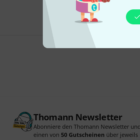
Thomann Newsletter
Abonniere den Thomann Newsletter und
einen von
50 Gutscheinen
über jeweils