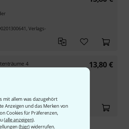
der
0201300641, Verlags-
13,80
€
stenträume 4
der
0201334035, Verlags-
is mit allem was dazugehört
rte Anzeigen und das Merken von
von Cookies für Präferenzen,
u (
alle anzeigen
).
ellungen (
hier
) widerrufen.