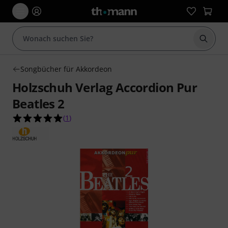
Suche 
Songbücher für Akkordeon
Holzschuh Verlag Accordion Pur
Beatles 2
5.0 von 5 Sternen aus 1 Kundenbewertungen
(
1
)