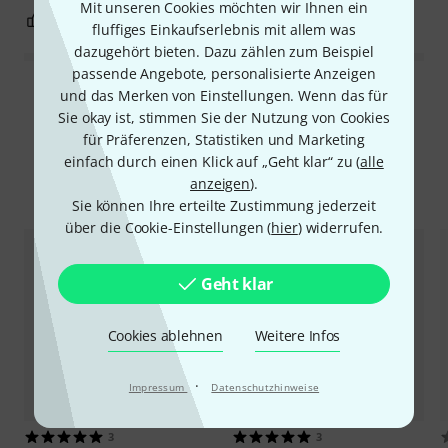
Mit unseren Cookies möchten wir Ihnen ein
0
0
BEWERTUNG MELDEN
fluffiges Einkaufserlebnis mit allem was
dazugehört bieten. Dazu zählen zum Beispiel
passende Angebote, personalisierte Anzeigen
und das Merken von Einstellungen. Wenn das für
Alle Bewertungen lesen
Sie okay ist, stimmen Sie der Nutzung von Cookies
für Präferenzen, Statistiken und Marketing
einfach durch einen Klick auf „Geht klar“ zu (
alle
anzeigen
).
Alternativen vergleichen
Sie können Ihre erteilte Zustimmung jederzeit
über die Cookie-Einstellungen (
hier
) widerrufen.
Geht klar
Cookies ablehnen
Weitere Infos
·
Impressum
Datenschutzhinweise
3
3