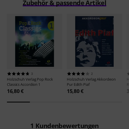
Zubehör & passende Artikel
3
2
Holzschuh Verlag
Pop Rock
Holzschuh Verlag
Akkordeon
H
Classics Accordion 1
Pur Edith Piaf
R
16,80 €
15,80 €
1
Kundenbewertungen