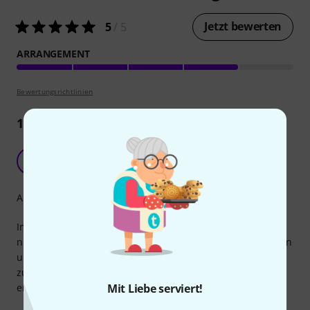
Jetzt bewerten
5
/ 5
ARRANGEMENT
Bewertungsrichtlinien
1
Rezension
Schönes Songbook
G
GitteJogl 04.08.2021
Arrangement
Im Heft sind schöne Songs der Beatles anspruchsvoll, aber
nicht zu schwierig, arrangiert. Ich spiele zur Zeit eher selten
und komme trotzdem recht gut mit den Notensätzen
zurecht. Es macht Freude, die bekannten Songs zu
erarbeiten.
Mit Liebe serviert!