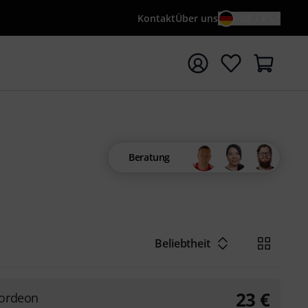
Kontakt
Über uns
DE / €
e mit Suchwort {searchTerm} starten
Beratung
Beliebtheit
23
€
kordeon