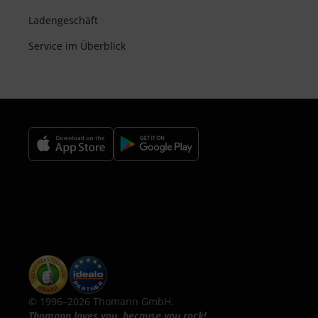
Ladengeschäft
Service im Überblick
© 1996–2026 Thomann GmbH.
Thomann loves you, because you rock!