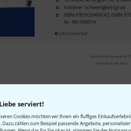
mittlerer Schwierigkeitsgrad
ISBN 9783920468143, ISMN 979
Nr. MH 999014
Sofort lieferbar
Kostenloser Versand ab 2
Alle Preise inkl. MwSt.
Liebe serviert!
seren Cookies möchten wir Ihnen ein fluffiges Einkaufserlebn
n. Dazu zählen zum Beispiel passende Angebote, personalisie
llungen. Wenn das für Sie okay ist, stimmen Sie der Nutzung 