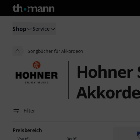
Shop
Service
Songbücher für Akkordeon
Hohner 
Akkord
Filter
Preisbereich
Von (€)
Bis (€)