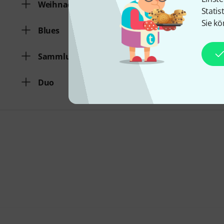
Weihnachtslieder
Statis
Sie kö
Blues
Sammlung verschiedener Genres
Duo