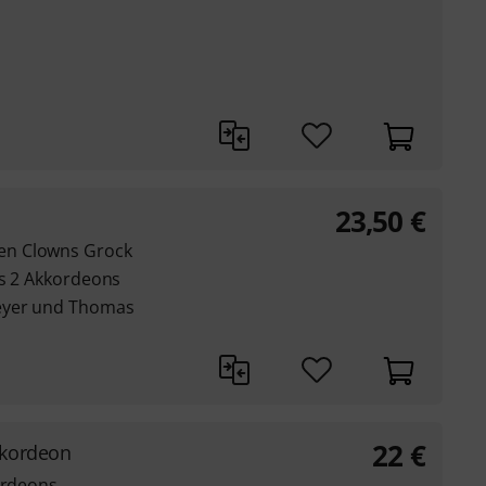
23,50
€
en Clowns Grock
is 2 Akkordeons
eyer und Thomas
22
€
kkordeon
ordeons