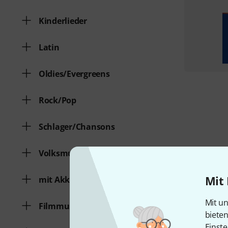
Kinderlieder
Latin
Oldies/Evergreens
Rock/Pop
Schlager/Chansons
Volksmusik
Mit 
mit Akkorden
Mit un
Filmmusik/Musical
biete
Einste