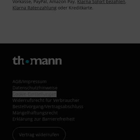
Vorkasse, PayPal, Amazon Pay,
Klarna Sofort bezahlen
,
Klarna Ratenzahlung
oder Kreditkarte.
AGB
/
Impressum
Datenschutzhinweise
Cookie-Einstellungen
Widerrufsrecht für Verbraucher
Bestellvorgang/Vertragsabschluss
Mängelhaftungsrecht
Erklärung zur Barrierefreiheit
Vertrag widerrufen