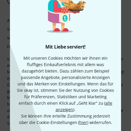
Thierry \\\\\\\\\\\\\\\\\\\\\\\\\\\\\\\\\\\\\\\\\\\\\\\\\\\\\\\\
13.05.2022
Ansprache
Sound
Verarbeitung
Mit Liebe serviert!
Features
Mit unseren Cookies möchten wir Ihnen ein
Ich werde Ihnen jetzt keine Theoriestunde geben und Ihnen
fluffiges Einkaufserlebnis mit allem was
erklären, in welchen Tonarten Sie eine E-Moll-
dazugehört bieten. Dazu zählen zum Beispiel
Mundharmonika spielen können. Aber Sie sollten unbedingt
passende Angebote, personalisierte Anzeigen
eine in Ihrer Sammlung haben. Warum eine Marine Band?
und das Merken von Einstellungen. Wenn das für
Ganz einfach, weil sie die weltweit am häufigsten von Profis
Sie okay ist, stimmen Sie der Nutzung von Cookies
gespielte Mundharmonika ist. Es gibt zwar ausgefeiltere
für Präferenzen, Statistiken und Marketing
Mundharmonikas aus feineren Materialien, die deutlich
einfach durch einen Klick auf „Geht klar“ zu (
alle
teurer sind. Aber wenn man viel spielt, wechselt man sie
anzeigen
).
oft. Deshalb bevorzugt man etwas Preiswerteres. Wollen Sie
Sie können Ihre erteilte Zustimmung jederzeit
den Sound Ihres Lieblings-Bluesmusikers? Recherchieren
über die Cookie-Einstellungen (
hier
) widerrufen.
Sie ein bisschen. Er spielt eine Marine Band.