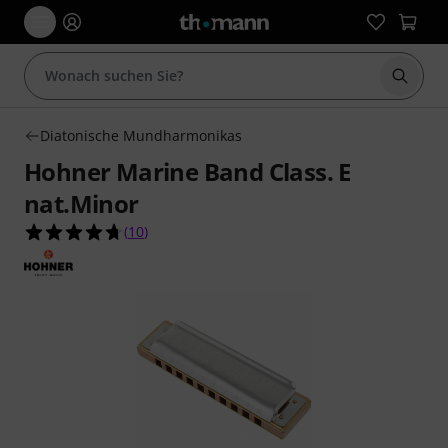
Suche 
Diatonische Mundharmonikas
Hohner Marine Band Class. E
nat.Minor
4.7 von 5 Sternen aus 10 Kundenbewertungen
(
10
)