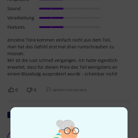
Sound
Verarbeitung
Features
einzelne Töne kommen einfach nicht aus dem Teil,
man hat das Gefühl erst mal dran rumschrauben zu
müssen.
Mir ist die Lust schnell vergangen. Ich hatte eigentlich
erwartet, dass für diesen Preis das Teil wenigstens an
einem Blasebalg ausprobiert wurde - scheinbar nicht!
0
0
BEWERTUNG MELDEN
Original zeigen
Marinekapelle, natürlich!
T\