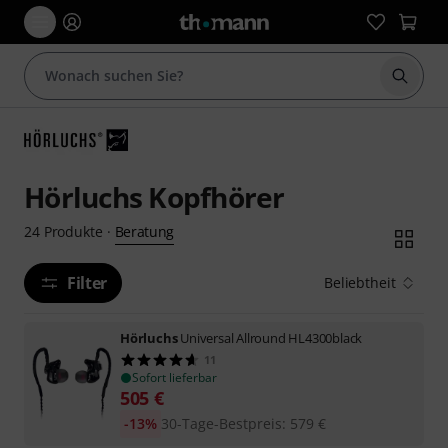
Suche 
Hörluchs Kopfhörer
Beratung
24
Produkte
·
Filter
Beliebtheit
Hörluchs
Universal Allround HL4300black
11
Sofort lieferbar
505
€
-13%
30-Tage-Bestpreis
:
579
€