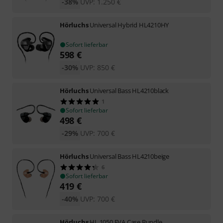
-38%
UVP:
1.250
€
Hörluchs
Universal Hybrid HL4210HY
Sofort lieferbar
598
€
-30%
UVP:
850
€
Hörluchs
Universal Bass HL4210black
1
Sofort lieferbar
498
€
-29%
UVP:
700
€
Hörluchs
Universal Bass HL4210beige
6
Sofort lieferbar
419
€
-40%
UVP:
700
€
Hörluchs
HL 1050 EVA Case Bundle