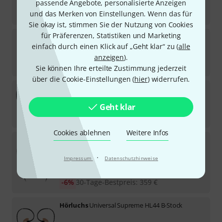
passende Angebote, personalisierte Anzeigen
Sofort lieferbar
239
€
und das Merken von Einstellungen. Wenn das für
Sie okay ist, stimmen Sie der Nutzung von Cookies
für Präferenzen, Statistiken und Marketing
Hörluchs
Universal Ultimate HL4610
einfach durch einen Klick auf „Geht klar“ zu (
alle
Sofort lieferbar
anzeigen
).
1.498
€
Sie können Ihre erteilte Zustimmung jederzeit
über die Cookie-Einstellungen (
hier
) widerrufen.
Hörluchs
Universal Allround bla B-Stock
Geht klar
Sofort lieferbar
465
€
Cookies ablehnen
Weitere Infos
Hörluchs
HL 4210 beige B-Stock
·
Impressum
Datenschutzhinweise
Sofort lieferbar
339
€
-6%
30-Tage-Bestpreis
:
359
€
Hörluchs
Universal Supreme HL44 B-Stock