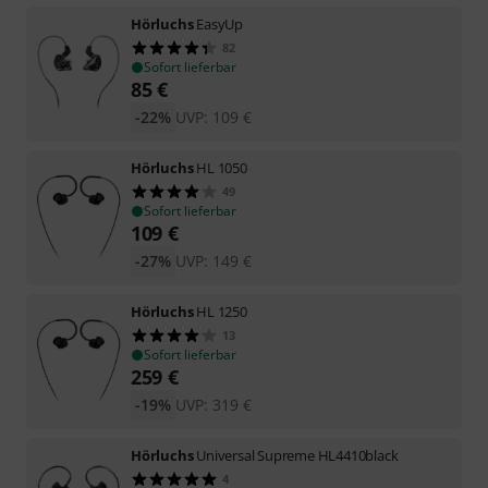
Hörluchs
EasyUp
82
Sofort lieferbar
85
€
-22%
UVP:
109
€
Hörluchs
HL 1050
49
Sofort lieferbar
109
€
-27%
UVP:
149
€
Hörluchs
HL 1250
13
Sofort lieferbar
259
€
-19%
UVP:
319
€
Hörluchs
Universal Supreme HL4410black
4