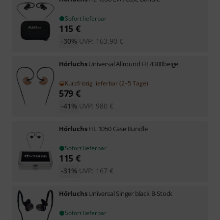
Sofort lieferbar
115
€
-30%
UVP:
163,90
€
Hörluchs
Universal Allround HL4300beige
Kurzfristig lieferbar (2–5 Tage)
579
€
-41%
UVP:
980
€
Hörluchs
HL 1050 Case Bundle
Sofort lieferbar
115
€
-31%
UVP:
167
€
Hörluchs
Universal Singer black B-Stock
Sofort lieferbar