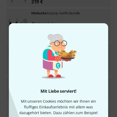
219
€
Hörluchs
EasyUp Aurifix Bundle
Sofort lieferbar
95
€
-23%
UVP:
123,95
€
Hörluchs
HL 1050 B-Stock
Sofort lieferbar
92
€
-7%
30-Tage-Bestpreis
:
99
€
Hörluchs
Universal Bass HL4210b B-Stock
Mit Liebe serviert!
Sofort lieferbar
389
€
Mit unseren Cookies möchten wir Ihnen ein
fluffiges Einkaufserlebnis mit allem was
Hörluchs
HL 1250 B-Stock
dazugehört bieten. Dazu zählen zum Beispiel