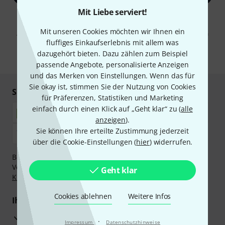
Mit Liebe serviert!
Mit Klick auf „Jetzt anmelden“ stimmen Sie dem Erhalt von E-Mail-
Werbung und einer Messung des E-Mail-Nutzungsverhaltens zu. Die
Mit unseren Cookies möchten wir Ihnen ein
Abmeldung ist jederzeit möglich. Weitere Informationen finden Sie in
unseren
Datenschutzhinweisen
.
fluffiges Einkaufserlebnis mit allem was
dazugehört bieten. Dazu zählen zum Beispiel
* Pflichtfeld
passende Angebote, personalisierte Anzeigen
und das Merken von Einstellungen. Wenn das für
Sie okay ist, stimmen Sie der Nutzung von Cookies
Sicher einkaufen & bezahlen
für Präferenzen, Statistiken und Marketing
einfach durch einen Klick auf „Geht klar“ zu (
alle
anzeigen
).
Sie können Ihre erteilte Zustimmung jederzeit
über die Cookie-Einstellungen (
hier
) widerrufen.
Bezahlen Sie vertraulich und sicher per Nachnahme,
Vorkasse, PayPal, Amazon Pay,
Klarna Sofort bezahlen
,
Geht klar
Klarna Ratenzahlung
oder Kreditkarte.
Cookies ablehnen
Weitere Infos
Ihre Vorteile
3 Jahre Thomann Garantie
·
Impressum
Datenschutzhinweise