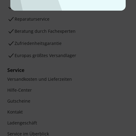
30 Tage Money-Back-Garantie
Reparaturservice
Beratung durch Fachexperten
Zufriedenheitsgarantie
Europas größtes Versandlager
Service
Versandkosten und Lieferzeiten
Hilfe-Center
Gutscheine
Kontakt
Ladengeschäft
Service im Überblick