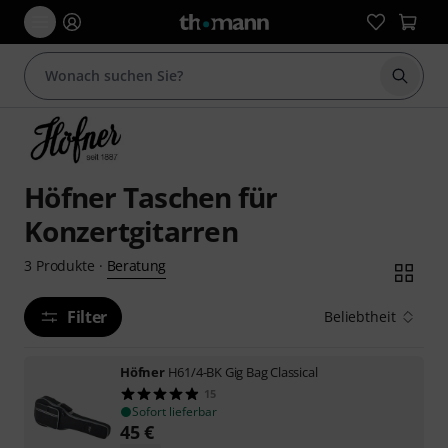
Suche 
Höfner Taschen für
Konzertgitarren
Beratung
3
Produkte
·
Filter
Beliebtheit
Höfner
H61/4-BK Gig Bag Classical
15
Sofort lieferbar
45
€