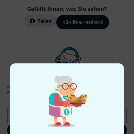
Gefällt Ihnen, was Sie sehen?
Teilen
Hilfe & Feedback
Thomann Newsletter
Abonniere den Thomann Newsletter und gewinne mit
etwas Glück einen von
50 Gutscheinen
über jeweils
50€
!
Inspirierende Beiträge
Deals
Thomann Insights
E-Mail-Adresse
*
Jetzt anmelden