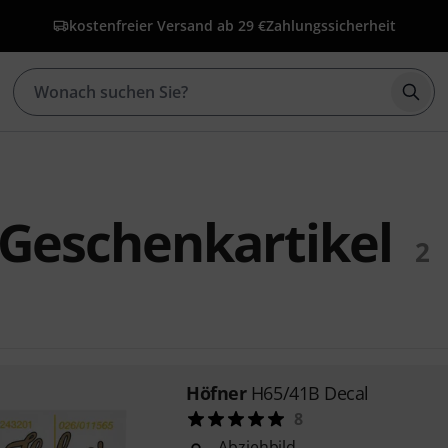
kostenfreier Versand ab 29 €
Zahlungssicherheit
Such
Geschenkartikel
2
Höfner
H65/41B Decal
8
Abziehbild