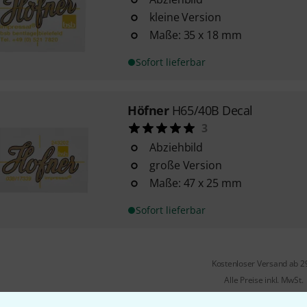
kleine Version
Maße: 35 x 18 mm
Sofort lieferbar
Höfner
H65/40B Decal
3
Abziehbild
große Version
Maße: 47 x 25 mm
Sofort lieferbar
Kostenloser Versand ab 2
Alle Preise inkl. MwSt.