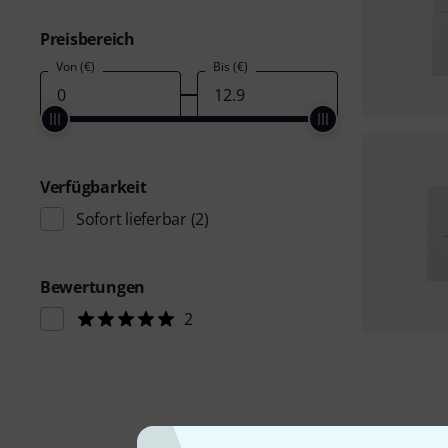
Preisbereich
Von (€)
Bis (€)
Verfügbarkeit
Sofort lieferbar
(2)
Bewertungen
2