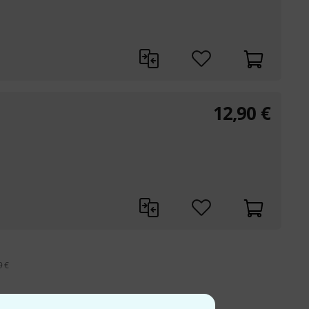
12,90
€
9 €