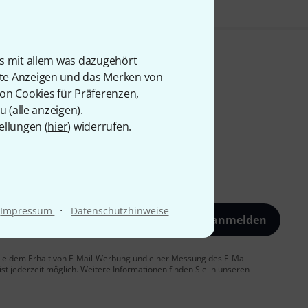
is mit allem was dazugehört
rte Anzeigen und das Merken von
von Cookies für Präferenzen,
u (
alle anzeigen
).
ellungen (
hier
) widerrufen.
·
Impressum
Datenschutzhinweise
Jetzt anmelden
 Sie dem Erhalt von E-Mail-Werbung und einer Messung des E-Mail-
t jederzeit möglich. Weitere Informationen finden Sie in unseren