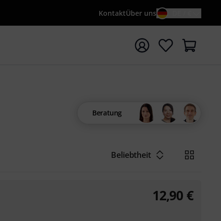
Kontakt
Über uns
DE / €
e mit Suchwort {searchTerm} starten
Beratung
Beliebtheit
12,90
€