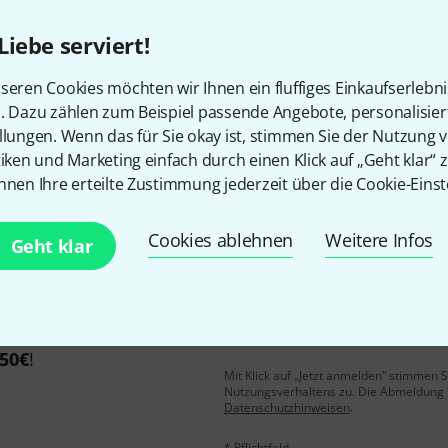
Liebe serviert!
Gefällt Ihnen, was Sie sehen?
seren Cookies möchten wir Ihnen ein fluffiges Einkaufserlebn
n. Dazu zählen zum Beispiel passende Angebote, personalisie
llungen. Wenn das für Sie okay ist, stimmen Sie der Nutzung 
Teilen
Hilfe & Feedback
tiken und Marketing einfach durch einen Klick auf „Geht klar“ z
nnen Ihre erteilte Zustimmung jederzeit über die Cookie-Einst
Cookies ablehnen
Weitere Infos
Geht klar
E-Mail-Adresse
*
 gewinne mit etwas Glück
50€
!
Mit Klick auf „Jetzt anmelden“ stimmen
Nutzungsverhaltens zu. Die Abmeldung is
Datenschutzhinweisen
.
* Pflichtfeld