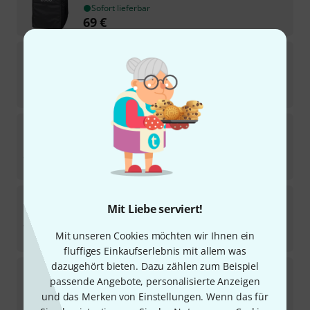
Sofort lieferbar
69
€
HK Audio
Cover L SUB 1500A
21
In 4–5 Wochen lieferbar
59
€
HK Audio
Dust Cover PR:O 210
28
Sofort lieferbar
45
€
HK Audio
Elements E115 Sub D Cover
Mit Liebe serviert!
1
Sofort lieferbar
Mit unseren Cookies möchten wir Ihnen ein
43
€
fluffiges Einkaufserlebnis mit allem was
dazugehört bieten. Dazu zählen zum Beispiel
HK Audio
Cover L5 MKII 115 XA
passende Angebote, personalisierte Anzeigen
Sofort lieferbar
und das Merken von Einstellungen. Wenn das für
139
€