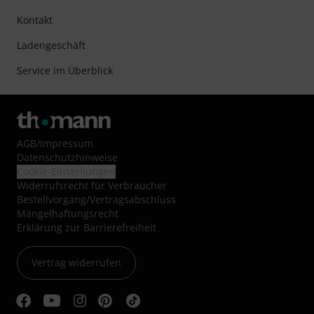
Kontakt
Ladengeschäft
Service im Überblick
AGB
/
Impressum
Datenschutzhinweise
Cookie-Einstellungen
Widerrufsrecht für Verbraucher
Bestellvorgang/Vertragsabschluss
Mängelhaftungsrecht
Erklärung zur Barrierefreiheit
Vertrag widerrufen