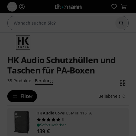
Suche 
HK Audio Schutzhüllen und
Taschen für PA-Boxen
Beratung
35
Produkte
·
Filter
Beliebtheit
HK Audio
Cover L5 MKII 115 FA
5
Sofort lieferbar
139
€