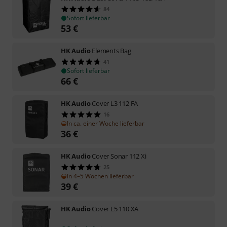
84
Sofort lieferbar
53
€
HK Audio
Elements Bag
41
Sofort lieferbar
66
€
HK Audio
Cover L3 112 FA
16
In ca. einer Woche lieferbar
36
€
HK Audio
Cover Sonar 112 Xi
25
In 4–5 Wochen lieferbar
39
€
HK Audio
Cover L5 110 XA