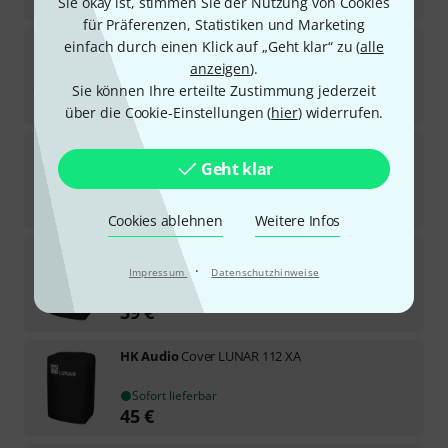
Sie okay ist, stimmen Sie der Nutzung von Cookies
für Präferenzen, Statistiken und Marketing
HK Audio
112 XA Cover
einfach durch einen Klick auf „Geht klar“ zu (
alle
14
anzeigen
).
Sofort lieferbar
Sie können Ihre erteilte Zustimmung jederzeit
45
€
über die Cookie-Einstellungen (
hier
) widerrufen.
HK Audio
Dust Cover PR:O 15XD
Geht klar
14
Sofort lieferbar
45
€
Cookies ablehnen
Weitere Infos
HK Audio
Cover LUNAR 110 XA
·
Impressum
Datenschutzhinweise
Sofort lieferbar
39
€
HK Audio
Cover LUNAR 112 XA
Sofort lieferbar
45
€