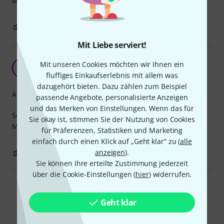
alle können die Refrains mitsingen.
1
0
BEWERTUNG MELDEN
Mit Liebe serviert!
Noten mit Texten
Mit unseren Cookies möchten wir Ihnen ein
HC
Hanns C. 14.11.2012
fluffiges Einkaufserlebnis mit allem was
dazugehört bieten. Dazu zählen zum Beispiel
Arrangement
passende Angebote, personalisierte Anzeigen
und das Merken von Einstellungen. Wenn das für
Sehr gut gesetzte u. mit dem Keyboard leicht zu spielende
Sie okay ist, stimmen Sie der Nutzung von Cookies
Melodien.
für Präferenzen, Statistiken und Marketing
einfach durch einen Klick auf „Geht klar“ zu (
alle
anzeigen
).
0
0
BEWERTUNG MELDEN
Sie können Ihre erteilte Zustimmung jederzeit
über die Cookie-Einstellungen (
hier
) widerrufen.
Alle Bewertungen lesen
Geht klar