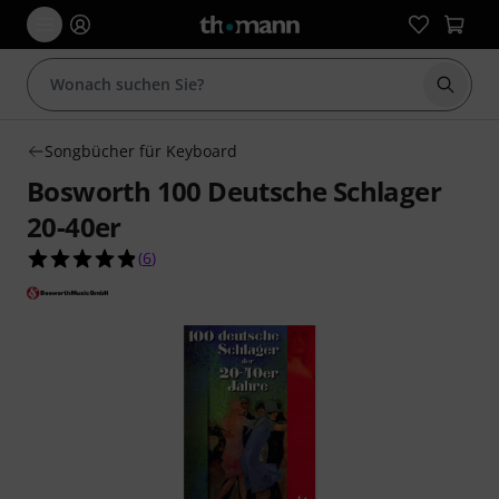
Suche 
Songbücher für Keyboard
Bosworth 100 Deutsche Schlager
20-40er
4.8 von 5 Sternen aus 6 Kundenbewertungen
(
6
)