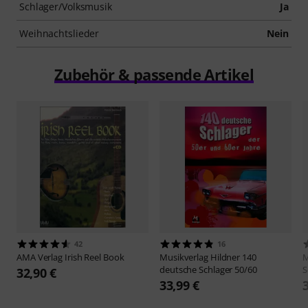
Schlager/Volksmusik
Ja
Weihnachtslieder
Nein
Zubehör & passende Artikel
42
16
AMA Verlag
Irish Reel Book
Musikverlag Hildner
140
M
deutsche Schlager 50/60
S
32,90 €
33,99 €