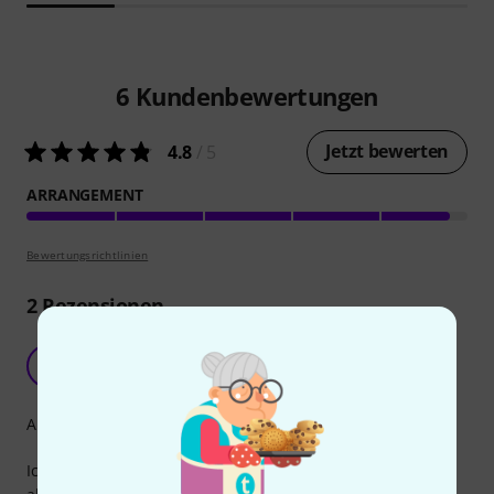
6
Kundenbewertungen
Jetzt bewerten
4.8
/ 5
ARRANGEMENT
Bewertungsrichtlinien
2
Rezensionen
Freude am Singen!
RP
Renate P. 12.10.2012
Arrangement
Ich spiele im Alltersheim ab und zu aus dem Heft und fast