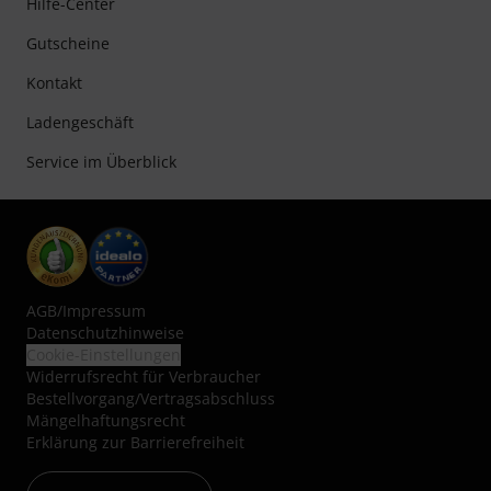
Hilfe-Center
Gutscheine
Kontakt
Ladengeschäft
Service im Überblick
AGB
/
Impressum
Datenschutzhinweise
Cookie-Einstellungen
Widerrufsrecht für Verbraucher
Bestellvorgang/Vertragsabschluss
Mängelhaftungsrecht
Erklärung zur Barrierefreiheit