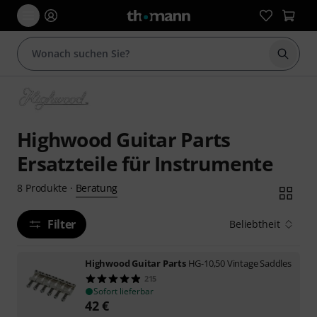
Suche 
Highwood Guitar Parts
Ersatzteile für Instrumente
Beratung
8
Produkte
·
Filter
Beliebtheit
Highwood Guitar Parts
HG-10,50 Vintage Saddles
215
Sofort lieferbar
42
€