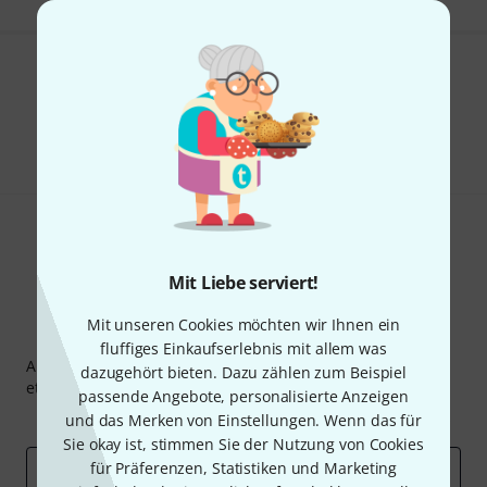
Gefällt Ihnen, was Sie sehen?
Teilen
Hilfe & Feedback
Mit Liebe serviert!
Mit unseren Cookies möchten wir Ihnen ein
Thomann Newsletter
fluffiges Einkaufserlebnis mit allem was
Abonniere den Thomann Newsletter und gewinne mit
dazugehört bieten. Dazu zählen zum Beispiel
etwas Glück einen von
50 Gutscheinen
über jeweils
50€
!
passende Angebote, personalisierte Anzeigen
Inspirierende Beiträge
Deals
Thomann Insights
und das Merken von Einstellungen. Wenn das für
Sie okay ist, stimmen Sie der Nutzung von Cookies
für Präferenzen, Statistiken und Marketing
E-Mail-Adresse
*