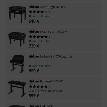
Hidrau
Hamburgo-BC26M
1
Sofort lieferbar
519
€
Hidrau
Washington-BC39M
1
Sofort lieferbar
739
€
Hidrau
Sydney-SM47H Leather
Sofort lieferbar
899
€
Hidrau
Boston-BM45HC
1
In 2–3 Wochen lieferbar
599
€
Hidrau
X24 Black