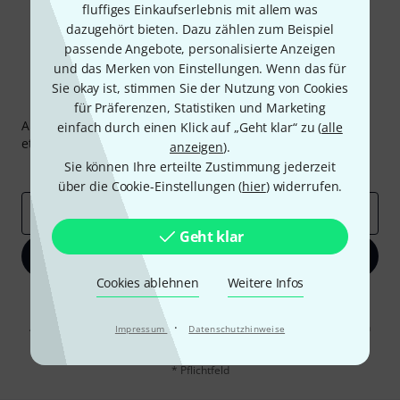
fluffiges Einkaufserlebnis mit allem was
dazugehört bieten. Dazu zählen zum Beispiel
passende Angebote, personalisierte Anzeigen
und das Merken von Einstellungen. Wenn das für
Sie okay ist, stimmen Sie der Nutzung von Cookies
Thomann Newsletter
für Präferenzen, Statistiken und Marketing
Abonniere den Thomann Newsletter und gewinne mit
einfach durch einen Klick auf „Geht klar“ zu (
alle
etwas Glück einen von
50 Gutscheinen
über jeweils
50€
!
anzeigen
).
Sie können Ihre erteilte Zustimmung jederzeit
Inspirierende Beiträge
Deals
Thomann Insights
über die Cookie-Einstellungen (
hier
) widerrufen.
E-Mail-Adresse
*
Geht klar
Jetzt anmelden
Cookies ablehnen
Weitere Infos
Mit Klick auf „Jetzt anmelden“ stimmen Sie dem Erhalt von E-Mail-
Werbung und einer Messung des E-Mail-Nutzungsverhaltens zu. Die
·
Abmeldung ist jederzeit möglich. Weitere Informationen finden Sie in
Impressum
Datenschutzhinweise
unseren
Datenschutzhinweisen
.
* Pflichtfeld