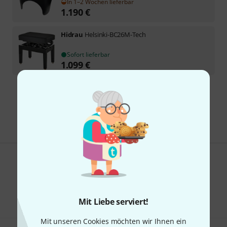
In 1–2 Wochen lieferbar
1.190
€
Hidrau
Helsinki-BC26M-Tech
Sofort lieferbar
1.099
€
Kostenloser Versand ab 29 €
Alle Preise inkl. MwSt.
Gefällt Ihnen, was Sie sehen?
Teilen
Hilfe & Feedback
Mit Liebe serviert!
Mit unseren Cookies möchten wir Ihnen ein