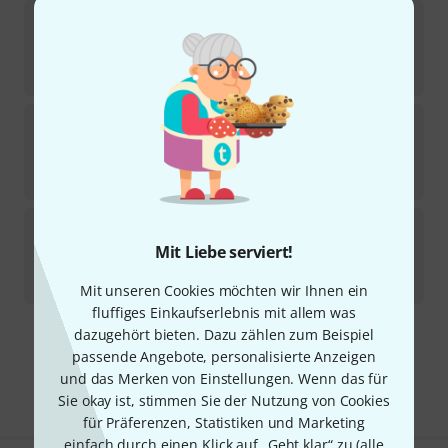
Hide-a-mic
DPA 4060 Lav.-Clip Set beige
3
Sofort lieferbar
46
€
Hide-a-mic
DPA 4060 Lav.-Clip Set Black
1
Sofort lieferbar
46
€
Hide-a-mic
COS-11 Lav.-Clip Set Black
1
Mit Liebe serviert!
Sofort lieferbar
46
€
Mit unseren Cookies möchten wir Ihnen ein
fluffiges Einkaufserlebnis mit allem was
dazugehört bieten. Dazu zählen zum Beispiel
Kostenloser Versand ab 29 €
passende Angebote, personalisierte Anzeigen
Alle Preise inkl. MwSt.
und das Merken von Einstellungen. Wenn das für
Sie okay ist, stimmen Sie der Nutzung von Cookies
für Präferenzen, Statistiken und Marketing
einfach durch einen Klick auf „Geht klar“ zu (
alle