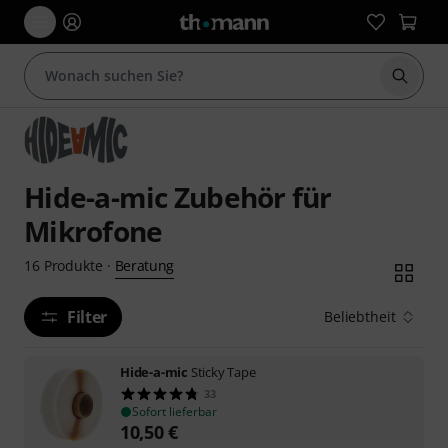
Suche 
Hide-a-mic Zubehör für
Mikrofone
Beratung
16
Produkte
·
Filter
Beliebtheit
Hide-a-mic
Sticky Tape
33
Sofort lieferbar
10,50
€