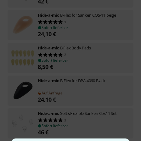
42
€
Hide-a-mic
B-Flex for Sanken COS-11 beige
1
Sofort lieferbar
24,10
€
Hide-a-mic
B Flex Body Pads
2
Sofort lieferbar
8,50
€
Hide-a-mic
B-Flex for DPA 4060 Black
Auf Anfrage
24,10
€
Hide-a-mic
Soft&Flexible Sanken Cos11 Set
3
Sofort lieferbar
46
€