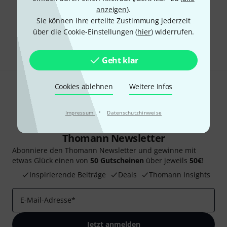
anzeigen
).
Gefällt Ihnen, was Sie sehen?
Sie können Ihre erteilte Zustimmung jederzeit
über die Cookie-Einstellungen (
hier
) widerrufen.
Teilen
Hilfe & Feedback
Geht klar
Cookies ablehnen
Weitere Infos
·
Impressum
Datenschutzhinweise
Thomann Newsletter
Abonniere den Thomann Newsletter und gewinne mit
etwas Glück einen von
50 Gutscheinen
über jeweils
50€
!
Inspirierende Beiträge
Deals
Thomann Insights
E-Mail-Adresse
*
Jetzt anmelden