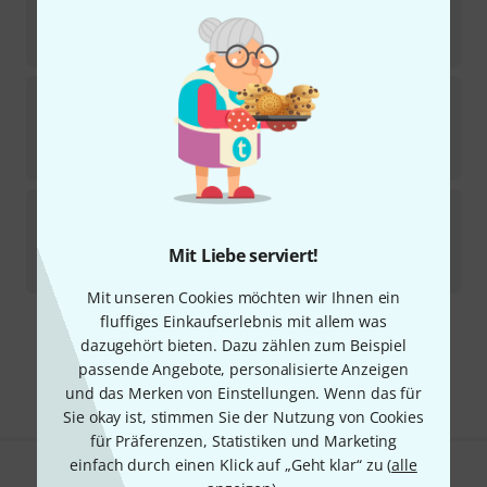
3
Sofort lieferbar
46
€
Hide-a-mic
DPA 4060 Lav.-Clip Set Black
1
Sofort lieferbar
46
€
Hide-a-mic
COS-11 Lav.-Clip Set Black
1
Sofort lieferbar
Mit Liebe serviert!
46
€
Mit unseren Cookies möchten wir Ihnen ein
fluffiges Einkaufserlebnis mit allem was
Kostenloser Versand ab 29 €
dazugehört bieten. Dazu zählen zum Beispiel
Alle Preise inkl. MwSt.
passende Angebote, personalisierte Anzeigen
und das Merken von Einstellungen. Wenn das für
Sie okay ist, stimmen Sie der Nutzung von Cookies
für Präferenzen, Statistiken und Marketing
einfach durch einen Klick auf „Geht klar“ zu (
alle