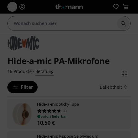
Suche 
Hide-a-mic PA-Mikrofone
Beratung
16
Produkte
·
Filter
Beliebtheit
Hide-a-mic
Sticky Tape
33
Sofort lieferbar
10,50
€
Hide-a-mic
Re:pose Gelb/Medium