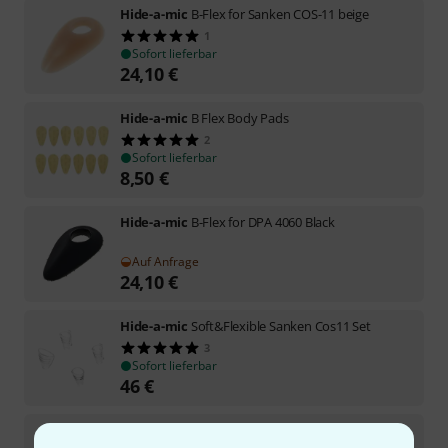
Hide-a-mic
B-Flex for Sanken COS-11 beige
1
Sofort lieferbar
24,10
€
Hide-a-mic
B Flex Body Pads
2
Sofort lieferbar
8,50
€
Hide-a-mic
B-Flex for DPA 4060 Black
Auf Anfrage
24,10
€
Hide-a-mic
Soft&Flexible Sanken Cos11 Set
3
Sofort lieferbar
46
€
Hide-a-mic
DPA 4060 Lav.-Clip Set beige