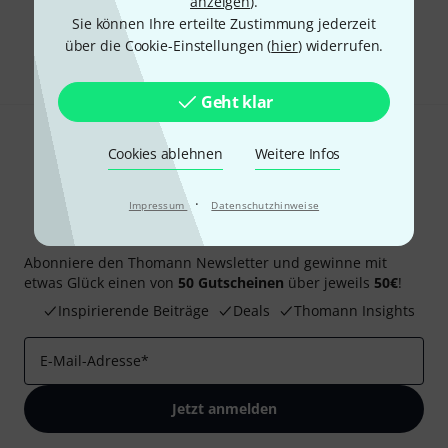
Gefällt Ihnen, was Sie sehen?
anzeigen
).
Sie können Ihre erteilte Zustimmung jederzeit
Teilen
über die Cookie-Einstellungen (
hier
) widerrufen.
Hilfe & Feedback
Geht klar
Cookies ablehnen
Weitere Infos
·
Impressum
Datenschutzhinweise
Thomann Newsletter
Abonniere den Thomann Newsletter und gewinne mit
etwas Glück einen von
50 Gutscheinen
über jeweils
50€
!
Inspirierende Beiträge
Deals
Thomann Insights
E-Mail-Adresse
*
Jetzt anmelden