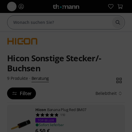
Suche 
Hicon Sonstige Stecker/-
Buchsen
Beratung
9
Produkte
·
Filter
Beliebtheit
Hicon
Banana Plug Red BM07
110
TOP-SELLER
Sofort lieferbar
6,50
€