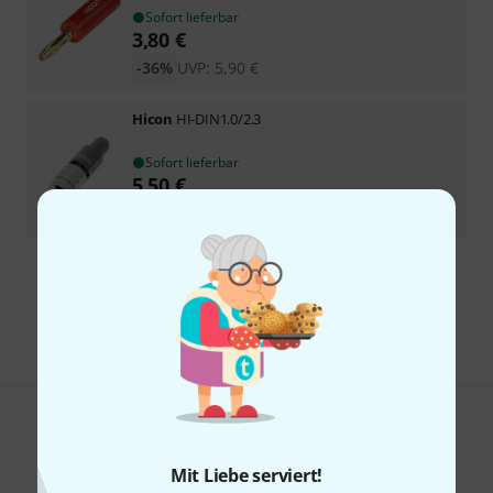
Sofort lieferbar
3,80
€
-36%
UVP:
5,90
€
Hicon
HI-DIN1.0/2.3
Sofort lieferbar
5,50
€
-34%
UVP:
8,35
€
Kostenloser Versand ab 29 €
Alle Preise inkl. MwSt.
Gefällt Ihnen, was Sie sehen?
Mit Liebe serviert!
Teilen
Hilfe & Feedback