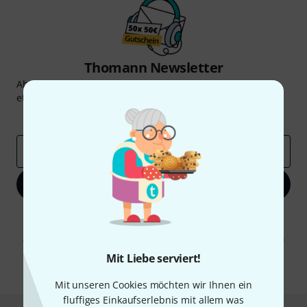
Thomann Newsletter
Abonniere den Thomann Newsletter und gewinne mit
etwas Glück einen von
50 Gutscheinen
über jeweils
50€
!
Inspirierende Beiträge
Deals
Thomann Insights
E-Mail-Adresse
*
Jetzt anmelden
Mit Klick auf „Jetzt anmelden“ stimmen Sie dem Erhalt von E-Mail-
Werbung und einer Messung des E-Mail-Nutzungsverhaltens zu. Die
Abmeldung ist jederzeit möglich. Weitere Informationen finden Sie in
unseren
Datenschutzhinweisen
.
Mit Liebe serviert!
* Pflichtfeld
Mit unseren Cookies möchten wir Ihnen ein
fluffiges Einkaufserlebnis mit allem was