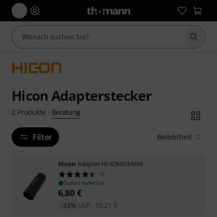
Suche 
Hicon Adapterstecker
Beratung
2
Produkte
·
Filter
Beliebtheit
Hicon
Adapter HI-X3MX3-MM
76
Sofort lieferbar
6,80
€
-33%
UVP:
10,21
€