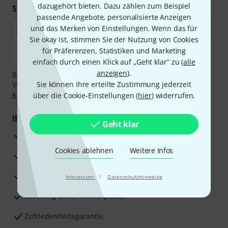
dazugehört bieten. Dazu zählen zum Beispiel
Sicher einkaufen & bezahlen
passende Angebote, personalisierte Anzeigen
und das Merken von Einstellungen. Wenn das für
Sie okay ist, stimmen Sie der Nutzung von Cookies
für Präferenzen, Statistiken und Marketing
einfach durch einen Klick auf „Geht klar“ zu (
alle
anzeigen
).
Bezahlen Sie vertraulich und sicher per Nachnahme,
Sie können Ihre erteilte Zustimmung jederzeit
Vorkasse, PayPal, Amazon Pay,
Klarna Sofort bezahlen
,
Klarna Ratenzahlung
oder Kreditkarte.
über die Cookie-Einstellungen (
hier
) widerrufen.
Ihre Vorteile
Geht klar
3 Jahre Thomann Garantie
Cookies ablehnen
Weitere Infos
30 Tage Money-Back-Garantie
Reparaturservice
·
Impressum
Datenschutzhinweise
Beratung durch Fachexperten
Zufriedenheitsgarantie