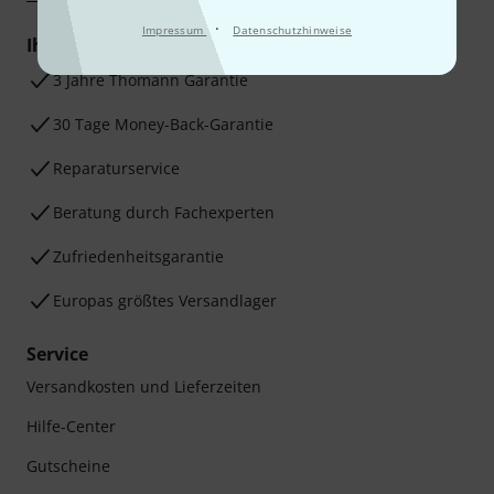
·
Impressum
Datenschutzhinweise
Ihre Vorteile
3 Jahre Thomann Garantie
30 Tage Money-Back-Garantie
Reparaturservice
Beratung durch Fachexperten
Zufriedenheitsgarantie
Europas größtes Versandlager
Service
Versandkosten und Lieferzeiten
Hilfe-Center
Gutscheine