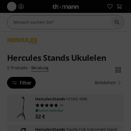
Suche 
Hercules Stands Ukulelen
Beratung
5
Produkte
·
Filter
Beliebtheit
Hercules Stands
HCUKS-100B
38
Sofort lieferbar
32
€
Hercules Stands
Travlite Folk Instrument Stand