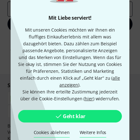
E-Mail-Adresse
*
Mit Liebe serviert!
Jetzt anmelden
Mit unseren Cookies möchten wir Ihnen ein
fluffiges Einkaufserlebnis mit allem was
Mit Klick auf „Jetzt anmelden“ stimmen Sie dem Erhalt von E-Mail-
dazugehört bieten. Dazu zählen zum Beispiel
Werbung und einer Messung des E-Mail-Nutzungsverhaltens zu. Die
Abmeldung ist jederzeit möglich. Weitere Informationen finden Sie in
passende Angebote, personalisierte Anzeigen
unseren
Datenschutzhinweisen
.
und das Merken von Einstellungen. Wenn das für
Sie okay ist, stimmen Sie der Nutzung von Cookies
* Pflichtfeld
für Präferenzen, Statistiken und Marketing
einfach durch einen Klick auf „Geht klar“ zu (
alle
Sicher einkaufen & bezahlen
anzeigen
).
Sie können Ihre erteilte Zustimmung jederzeit
über die Cookie-Einstellungen (
hier
) widerrufen.
Geht klar
Bezahlen Sie vertraulich und sicher per Nachnahme,
Vorkasse, PayPal, Amazon Pay,
Klarna Sofort bezahlen
,
Cookies ablehnen
Weitere Infos
Klarna Ratenzahlung
oder Kreditkarte.