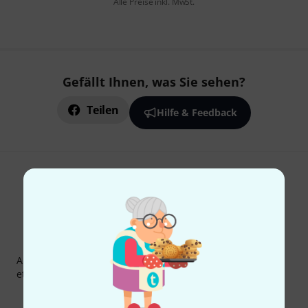
Alle Preise inkl. MwSt.
Gefällt Ihnen, was Sie sehen?
Teilen
Hilfe & Feedback
Thomann Newsletter
Abonniere den Thomann Newsletter und gewinne mit
etwas Glück einen von
50 Gutscheinen
über jeweils
50€
!
Inspirierende Beiträge
Deals
Thomann Insights