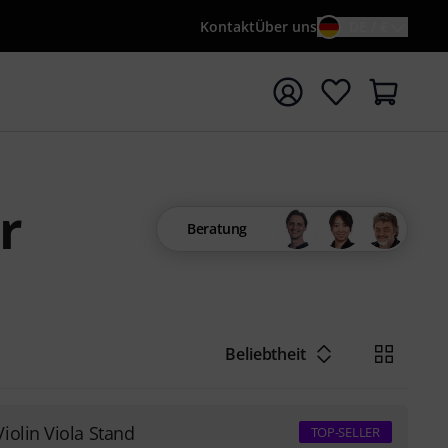
Kontakt
Über uns
DE / €
e mit Suchwort {searchTerm} starten
r
Beratung
Beliebtheit
olin Viola Stand
TOP-SELLER