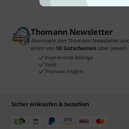
Thomann Newsletter
Abonniere den Thomann Newsletter und
einen von
50 Gutscheinen
über jeweils
Inspirierende Beiträge
Deals
Thomann Insights
Sicher einkaufen & bezahlen