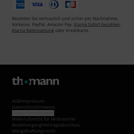
Bezahlen Sie vertraulich und sicher per Nachnahme,
Vorkasse, PayPal, Amazon Pay,
Klarna Sofort bezahlen
,
Klarna Ratenzahlung
oder Kreditkarte.
AGB
/
Impressum
Datenschutzhinweise
Cookie-Einstellungen
Widerrufsrecht für Verbraucher
Bestellvorgang/Vertragsabschluss
Mängelhaftungsrecht