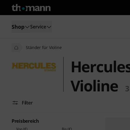
Shop
Service
Ständer für Violine
Hercules
Violine
3
Filter
Preisbereich
Von (€)
Bis (€)