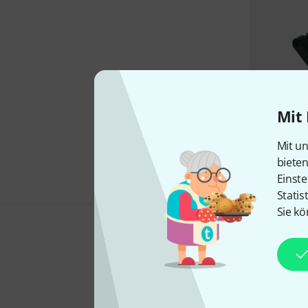
Mit 
Mit un
biete
Einste
Statis
Sie kö