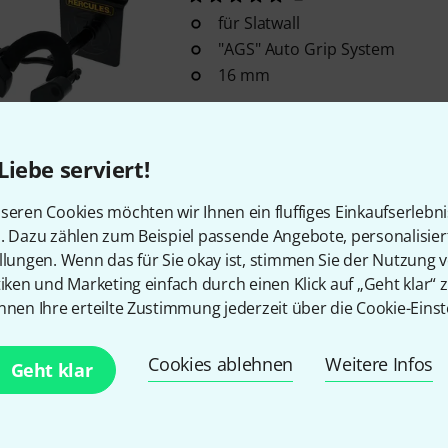
für Slatwall
"AGS" Auto Grip System
16 mm
Sofort lieferbar
Liebe serviert!
Kostenloser Versand ab 2
seren Cookies möchten wir Ihnen ein fluffiges Einkaufserlebn
Alle Preise inkl. MwSt.
n. Dazu zählen zum Beispiel passende Angebote, personalisie
llungen. Wenn das für Sie okay ist, stimmen Sie der Nutzung 
tiken und Marketing einfach durch einen Klick auf „Geht klar“ z
nnen Ihre erteilte Zustimmung jederzeit über die Cookie-Einst
Gefällt Ihnen, was Sie sehen?
Cookies ablehnen
Weitere Infos
Geht klar
Teilen
Hilfe & Feedback