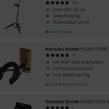
154
Höhe 44,5 - 82 cm
Gewicht: 0,8 kg
Bodenradius: 25 cm
Sofort lieferbar
Hercules Stands
HCDSP-57WB Vi
11
mit "AGS" Auto Grip System
mit Holzsockel (natur)
max. Belastung: 5 kg
In 4–5 Wochen lieferbar
Hercules Stands
HCDSP-57SB Vi
2