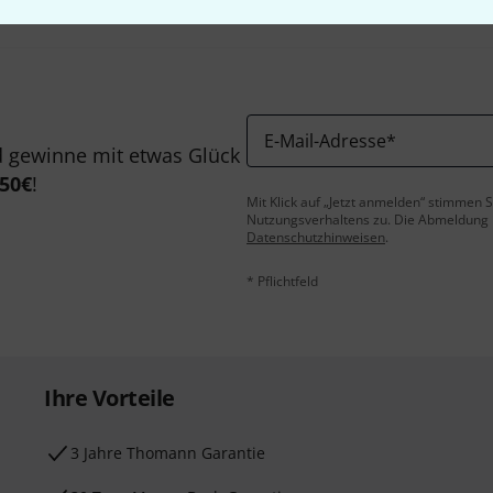
E-Mail-Adresse
*
 gewinne mit etwas Glück
50€
!
Mit Klick auf „Jetzt anmelden“ stimmen
Nutzungsverhaltens zu. Die Abmeldung is
Datenschutzhinweisen
.
* Pflichtfeld
Ihre Vorteile
3 Jahre Thomann Garantie