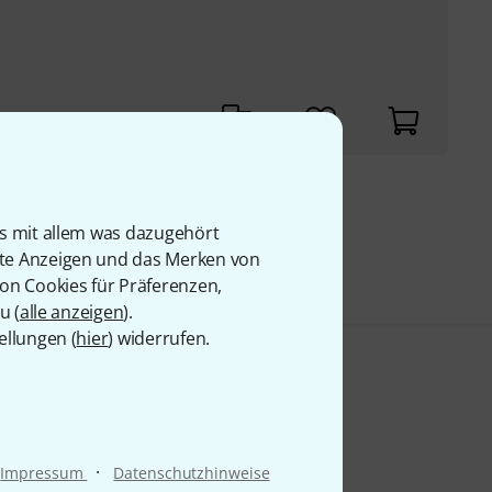
9 €
is mit allem was dazugehört
rte Anzeigen und das Merken von
von Cookies für Präferenzen,
u (
alle anzeigen
).
ellungen (
hier
) widerrufen.
·
Impressum
Datenschutzhinweise