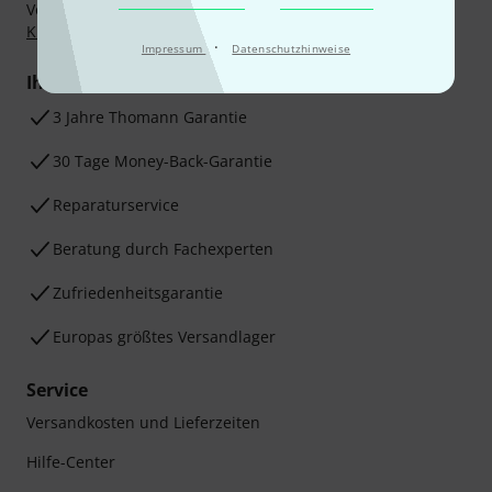
Vorkasse, PayPal, Amazon Pay,
Klarna Sofort bezahlen
,
Klarna Ratenzahlung
oder Kreditkarte.
·
Impressum
Datenschutzhinweise
Ihre Vorteile
3 Jahre Thomann Garantie
30 Tage Money-Back-Garantie
Reparaturservice
Beratung durch Fachexperten
Zufriedenheitsgarantie
Europas größtes Versandlager
Service
Versandkosten und Lieferzeiten
Hilfe-Center