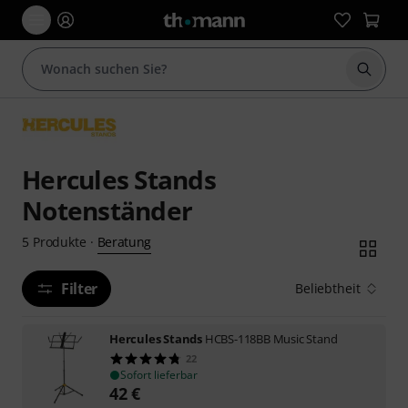
Suche 
Hercules Stands
Notenständer
Beratung
5
Produkte
·
Filter
Beliebtheit
Hercules Stands
HCBS-118BB Music Stand
22
Sofort lieferbar
42
€