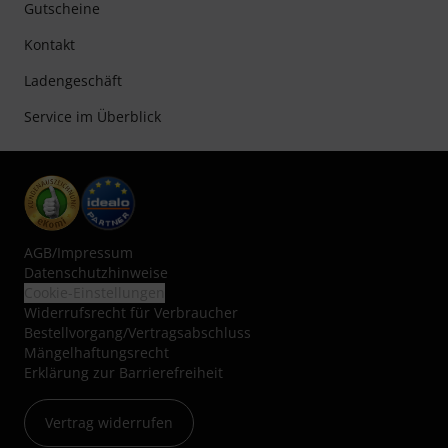
Gutscheine
Kontakt
Ladengeschäft
Service im Überblick
AGB
/
Impressum
Datenschutzhinweise
Cookie-Einstellungen
Widerrufsrecht für Verbraucher
Bestellvorgang/Vertragsabschluss
Mängelhaftungsrecht
Erklärung zur Barrierefreiheit
Vertrag widerrufen