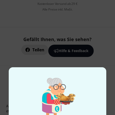
Kostenloser Versand ab 29 €
Alle Preise inkl. MwSt.
Gefällt Ihnen, was Sie sehen?
Teilen
Hilfe & Feedback
Thomann Newsletter
Abonniere den Thomann Newsletter und gewinne mit
etwas Glück einen von
50 Gutscheinen
über jeweils
50€
!