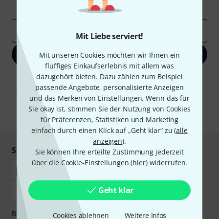
Inspirierende Beiträge
Deals
Thomann Insights
E-Mail-Adresse
*
Mit Liebe serviert!
Jetzt anmelden
Mit unseren Cookies möchten wir Ihnen ein
fluffiges Einkaufserlebnis mit allem was
dazugehört bieten. Dazu zählen zum Beispiel
Mit Klick auf „Jetzt anmelden“ stimmen Sie dem Erhalt von E-Mail-
Werbung und einer Messung des E-Mail-Nutzungsverhaltens zu. Die
passende Angebote, personalisierte Anzeigen
Abmeldung ist jederzeit möglich. Weitere Informationen finden Sie in
und das Merken von Einstellungen. Wenn das für
unseren
Datenschutzhinweisen
.
Sie okay ist, stimmen Sie der Nutzung von Cookies
* Pflichtfeld
für Präferenzen, Statistiken und Marketing
einfach durch einen Klick auf „Geht klar“ zu (
alle
anzeigen
).
Sicher einkaufen & bezahlen
Sie können Ihre erteilte Zustimmung jederzeit
über die Cookie-Einstellungen (
hier
) widerrufen.
Geht klar
Bezahlen Sie vertraulich und sicher per Nachnahme,
Cookies ablehnen
Weitere Infos