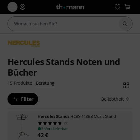
Suche 
Hercules Stands Noten und
Bücher
Beratung
15
Produkte
·
Filter
Beliebtheit
Hercules Stands
HCBS-118BB Music Stand
22
Sofort lieferbar
42
€