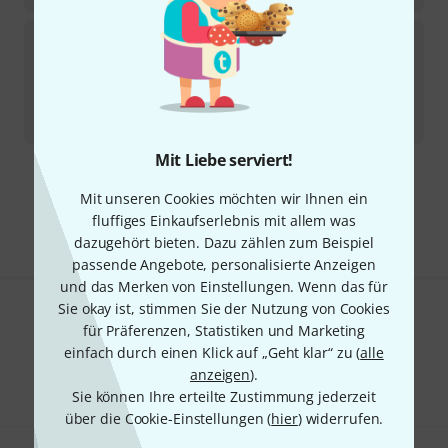
Hercules Stands
HCBS-311B Music Stand B-Stock
Sofort lieferbar
66
€
-10%
30-Tage-Bestpreis
:
73
€
Mit Liebe serviert!
Kostenloser Versand ab 29 €
Mit unseren Cookies möchten wir Ihnen ein
Alle Preise inkl. MwSt.
fluffiges Einkaufserlebnis mit allem was
dazugehört bieten. Dazu zählen zum Beispiel
passende Angebote, personalisierte Anzeigen
und das Merken von Einstellungen. Wenn das für
Sie okay ist, stimmen Sie der Nutzung von Cookies
Gefällt Ihnen, was Sie sehen?
für Präferenzen, Statistiken und Marketing
einfach durch einen Klick auf „Geht klar“ zu (
alle
Teilen
Hilfe & Feedback
anzeigen
).
Sie können Ihre erteilte Zustimmung jederzeit
über die Cookie-Einstellungen (
hier
) widerrufen.