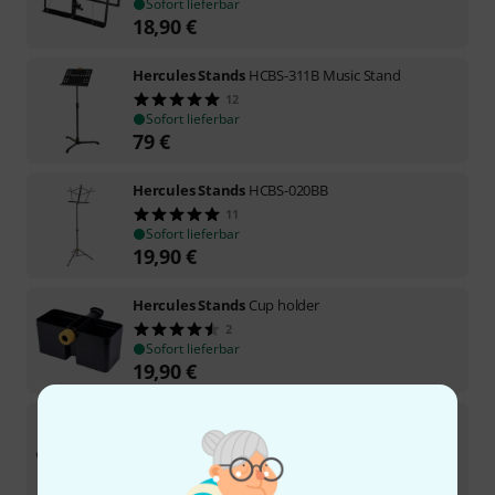
Sofort lieferbar
18,90
€
Hercules Stands
HCBS-311B Music Stand
12
Sofort lieferbar
79
€
Hercules Stands
HCBS-020BB
11
Sofort lieferbar
19,90
€
Hercules Stands
Cup holder
2
Sofort lieferbar
19,90
€
Hercules Stands
Accessory tray
10
Sofort lieferbar
19,90
€