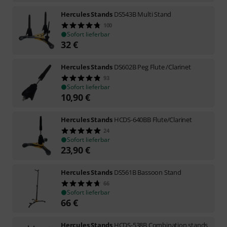
Hercules Stands
DS543B Multi Stand
100
Sofort lieferbar
32
€
Hercules Stands
DS602B Peg Flute /Clarinet
93
Sofort lieferbar
10,90
€
Hercules Stands
HCDS-640BB Flute/Clarinet
24
Sofort lieferbar
23,90
€
Hercules Stands
DS561B Bassoon Stand
66
Sofort lieferbar
66
€
Hercules Stands
HCDS-538B Combination stands