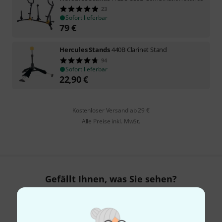
23
Sofort lieferbar
79
€
Hercules Stands
440B Clarinet Stand
94
Sofort lieferbar
22,90
€
Kostenloser Versand ab 29 €
Alle Preise inkl. MwSt.
Gefällt Ihnen, was Sie sehen?
Teilen
Hilfe & Feedback