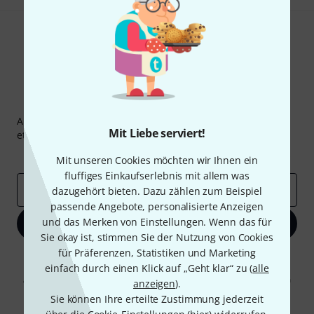
Thomann Newsletter
Abonniere den Thomann Newsletter und gewinne mit
Mit Liebe serviert!
etwas Glück einen von
50 Gutscheinen
über jeweils
50€
!
Inspirierende Beiträge
Deals
Thomann Insights
Mit unseren Cookies möchten wir Ihnen ein
fluffiges Einkaufserlebnis mit allem was
E-Mail-Adresse
*
dazugehört bieten. Dazu zählen zum Beispiel
passende Angebote, personalisierte Anzeigen
und das Merken von Einstellungen. Wenn das für
Jetzt anmelden
Sie okay ist, stimmen Sie der Nutzung von Cookies
für Präferenzen, Statistiken und Marketing
Mit Klick auf „Jetzt anmelden“ stimmen Sie dem Erhalt von E-Mail-
einfach durch einen Klick auf „Geht klar“ zu (
alle
Werbung und einer Messung des E-Mail-Nutzungsverhaltens zu. Die
Abmeldung ist jederzeit möglich. Weitere Informationen finden Sie in
anzeigen
).
unseren
Datenschutzhinweisen
.
Sie können Ihre erteilte Zustimmung jederzeit
* Pflichtfeld