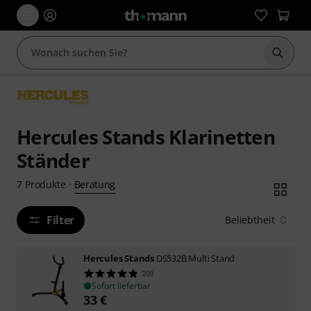
Suche 
Hercules Stands Klarinetten
Ständer
Beratung
7
Produkte
·
Filter
Beliebtheit
Hercules Stands
DS532B Multi Stand
209
Sofort lieferbar
33
€