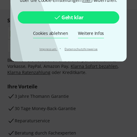
über die Cookie-Einstellungen (
hier
) widerrufen.
Geht klar
Sicher einkaufen & bezahlen
Cookies ablehnen
Weitere Infos
·
Impressum
Datenschutzhinweise
Bezahlen Sie vertraulich und sicher per Nachnahme,
Vorkasse, PayPal, Amazon Pay,
Klarna Sofort bezahlen
,
Klarna Ratenzahlung
oder Kreditkarte.
Ihre Vorteile
3 Jahre Thomann Garantie
30 Tage Money-Back-Garantie
Reparaturservice
Beratung durch Fachexperten