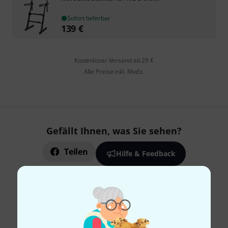
Sofort lieferbar
139
€
Kostenloser Versand ab 29 €
Alle Preise inkl. MwSt.
Gefällt Ihnen, was Sie sehen?
Teilen
Hilfe & Feedback