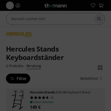
Suche 
Hercules Stands
Keyboardständer
Beratung
6
Produkte
·
Filter
Beliebtheit
Hercules Stands
KS410B Keyboard Stand
88
Sofort lieferbar
149
€