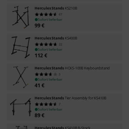
Hercules Stands
KS210B
67
Sofort lieferbar
99
€
Hercules Stands
KS400B
22
Sofort lieferbar
112
€
Hercules Stands
HCKS-100B Keyboardstand
5
Sofort lieferbar
41
€
Hercules Stands
Tier Assembly for KS410B
7
Sofort lieferbar
89
€
Hercules Stands
KS410B B-Stock