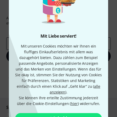
Thomann Newsletter
Abonniere den Thomann Newsletter und gewinne mit
etwas Glück einen von
50 Gutscheinen
über jeweils
50€
!
Inspirierende Beiträge
Deals
Thomann Insights
Mit Liebe serviert!
E-Mail-Adresse
*
Mit unseren Cookies möchten wir Ihnen ein
fluffiges Einkaufserlebnis mit allem was
Jetzt anmelden
dazugehört bieten. Dazu zählen zum Beispiel
passende Angebote, personalisierte Anzeigen
Mit Klick auf „Jetzt anmelden“ stimmen Sie dem Erhalt von E-Mail-
und das Merken von Einstellungen. Wenn das für
Werbung und einer Messung des E-Mail-Nutzungsverhaltens zu. Die
Sie okay ist, stimmen Sie der Nutzung von Cookies
Abmeldung ist jederzeit möglich. Weitere Informationen finden Sie in
für Präferenzen, Statistiken und Marketing
unseren
Datenschutzhinweisen
.
einfach durch einen Klick auf „Geht klar“ zu (
alle
* Pflichtfeld
anzeigen
).
Sie können Ihre erteilte Zustimmung jederzeit
über die Cookie-Einstellungen (
hier
) widerrufen.
Sicher einkaufen & bezahlen