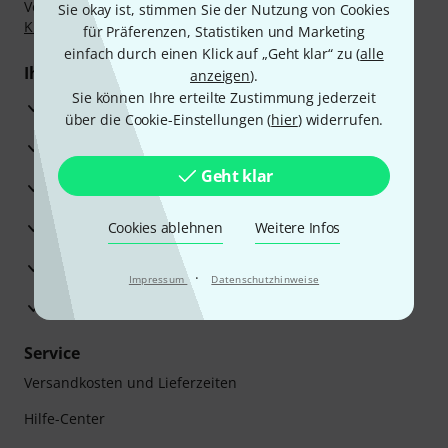
Vorkasse, PayPal, Amazon Pay,
Klarna Sofort bezahlen
,
Sie okay ist, stimmen Sie der Nutzung von Cookies
Klarna Ratenzahlung
oder Kreditkarte.
für Präferenzen, Statistiken und Marketing
einfach durch einen Klick auf „Geht klar“ zu (
alle
Ihre Vorteile
anzeigen
).
Sie können Ihre erteilte Zustimmung jederzeit
3 Jahre Thomann Garantie
über die Cookie-Einstellungen (
hier
) widerrufen.
30 Tage Money-Back-Garantie
Geht klar
Reparaturservice
Beratung durch Fachexperten
Cookies ablehnen
Weitere Infos
Zufriedenheitsgarantie
·
Impressum
Datenschutzhinweise
Europas größtes Versandlager
Service
Versandkosten und Lieferzeiten
Hilfe-Center