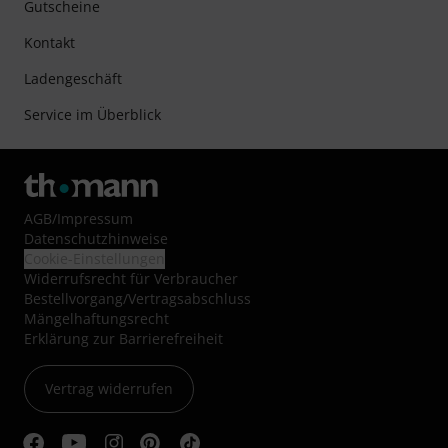
Gutscheine
Kontakt
Ladengeschäft
Service im Überblick
AGB
/
Impressum
Datenschutzhinweise
Cookie-Einstellungen
Widerrufsrecht für Verbraucher
Bestellvorgang/Vertragsabschluss
Mängelhaftungsrecht
Erklärung zur Barrierefreiheit
Vertrag widerrufen