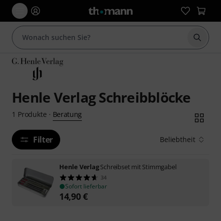
Suche 
Henle Verlag Schreibblöcke
Beratung
1
Produkte
·
Filter
Beliebtheit
Henle Verlag
Schreibset mit Stimmgabel
34
Sofort lieferbar
14,90
€