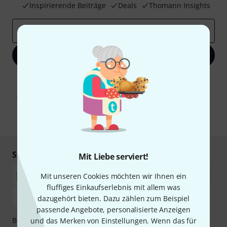
Inspirierende Beiträge
Deals
Thomann Insights
E-Mail-Adresse
*
Jetzt anmelden
Mit Klick auf „Jetzt anmelden“ stimmen Sie dem Erhalt von E-Mail-
Werbung und einer Messung des E-Mail-Nutzungsverhaltens zu. Die
Abmeldung ist jederzeit möglich. Weitere Informationen finden Sie in
unseren
Datenschutzhinweisen
.
* Pflichtfeld
Sicher einkaufen & bezahlen
Mit Liebe serviert!
Mit unseren Cookies möchten wir Ihnen ein
fluffiges Einkaufserlebnis mit allem was
dazugehört bieten. Dazu zählen zum Beispiel
passende Angebote, personalisierte Anzeigen
Bezahlen Sie vertraulich und sicher per Nachnahme,
und das Merken von Einstellungen. Wenn das für