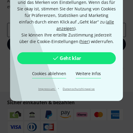
Abonniere den Thomann Newsletter und gewinne mit
und das Merken von Einstellungen. Wenn das für
etwas Glück einen von
50 Gutscheinen
über jeweils
50€
!
Sie okay ist, stimmen Sie der Nutzung von Cookies
Inspirierende Beiträge
Deals
Thomann Insights
für Präferenzen, Statistiken und Marketing
einfach durch einen Klick auf „Geht klar“ zu (
alle
anzeigen
).
E-Mail-Adresse
*
Sie können Ihre erteilte Zustimmung jederzeit
über die Cookie-Einstellungen (
hier
) widerrufen.
Jetzt anmelden
Geht klar
Mit Klick auf „Jetzt anmelden“ stimmen Sie dem Erhalt von E-Mail-
Werbung und einer Messung des E-Mail-Nutzungsverhaltens zu. Die
Abmeldung ist jederzeit möglich. Weitere Informationen finden Sie in
unseren
Datenschutzhinweisen
.
Cookies ablehnen
Weitere Infos
* Pflichtfeld
·
Impressum
Datenschutzhinweise
Sicher einkaufen & bezahlen